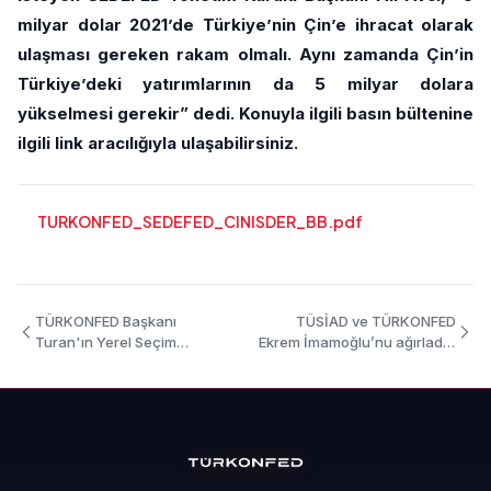
milyar dolar 2021’de Türkiye’nin Çin’e ihracat olarak
ulaşması gereken rakam olmalı. Aynı zamanda Çin’in
Türkiye’deki yatırımlarının da 5 milyar dolara
yükselmesi gerekir” dedi. Konuyla ilgili basın bültenine
ilgili link aracılığıyla ulaşabilirsiniz.
TURKONFED_SEDEFED_CINISDER_BB.pdf
TÜRKONFED Başkanı
TÜSİAD ve TÜRKONFED
Turan'ın Yerel Seçim
Ekrem İmamoğlu’nu ağırladı -
Açıklaması - 31Mart 2019
22 Mart 2019