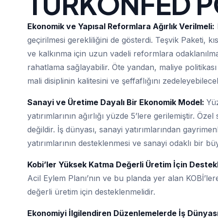
TÜRKONFED PO
Ekonomik ve Yapısal Reformlara Ağırlık Verilmeli:
geçirilmesi gerekliliğini de gösterdi. Teşvik Paketi,
ve kalkınma için uzun vadeli reformlara odaklanılma
rahatlama sağlayabilir. Öte yandan, maliye politika
mali disiplinin kalitesini ve şeffaflığını zedeleyebil
Sanayi ve Üretime Dayalı Bir Ekonomik Model:
Yüz
yatırımlarının ağırlığı yüzde 5’lere gerilemiştir. Öz
değildir. İş dünyası, sanayi yatırımlarından gayrime
yatırımlarının desteklenmesi ve sanayi odaklı bir bü
Kobi’ler Yüksek Katma Değerli Üretim İçin Destek
Acil Eylem Planı’nın ve bu planda yer alan KOBİ’le
değerli üretim için desteklenmelidir.
Ekonomiyi İlgilendiren Düzenlemelerde İş Dünyasın