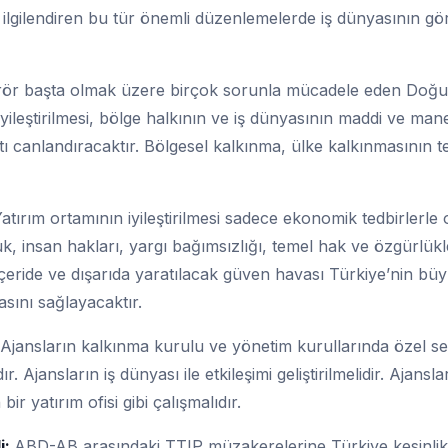
n ilgilendiren bu tür önemli düzenlemelerde iş dünyasının gö
rör başta olmak üzere birçok sorunla mücadele eden Doğu
leştirilmesi, bölge halkının ve iş dünyasının maddi ve man
tı canlandıracaktır. Bölgesel kalkınma, ülke kalkınmasının t
atırım ortamının iyileştirilmesi sadece ekonomik tedbirlerle
, insan hakları, yargı bağımsızlığı, temel hak ve özgürlükle
 İçeride ve dışarıda yaratılacak güven havası Türkiye’nin b
asını sağlayacaktır.
Ajansların kalkınma kurulu ve yönetim kurullarında özel s
ır. Ajansların iş dünyası ile etkileşimi geliştirilmelidir. Ajansl
bir yatırım ofisi gibi çalışmalıdır.
i:
ABD-AB arasındaki TTIP müzakerelerine Türkiye kesinlik