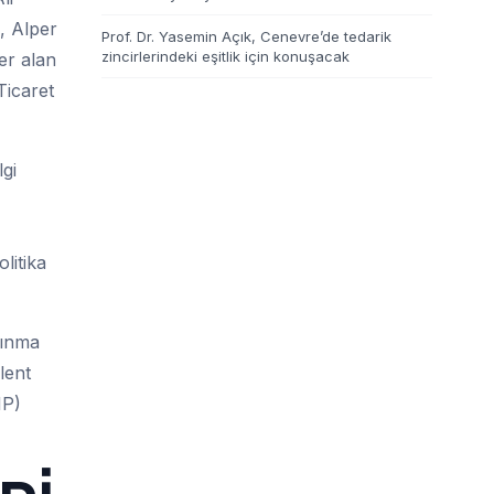
, Alper
Prof. Dr. Yasemin Açık, Cenevre’de tedarik
zincirlerindeki eşitlik için konuşacak
er alan
Ticaret
gi
litika
kınma
lent
IP)