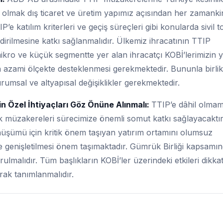
il olmak dış ticaret ve üretim yapımız açısından her zamank
P’e katılım kriterleri ve geçiş süreçleri gibi konularda sivil 
ndirilmesine katkı sağlanmalıdır. Ülkemiz ihracatının TTIP
mikro ve küçük segmentte yer alan ihracatçı KOBİ’lerimizin y
azami ölçekte desteklenmesi gerekmektedir. Bununla birlik
kurumsal ve altyapısal değişiklikler gerekmektedir.
n Özel İhtiyaçları Göz Önüne Alınmalı:
TTIP’e dâhil olmam
ik müzakereleri sürecimize önemli somut katkı sağlayacaktır
şümü için kritik önem taşıyan yatırım ortamını olumsuz
e genişletilmesi önem taşımaktadır. Gümrük Birliği kapsamı
urulmalıdır. Tüm başlıkların KOBİ’ler üzerindeki etkileri dikkat
arak tanımlanmalıdır.