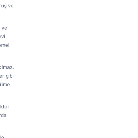
rüş ve
 ve
evi
emel
 olmaz.
r gibi
üyüme
ektör
arda
le