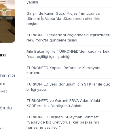
yapıldı
Girişimde Kadın Gücü Projesi'nin üçüncü
dönemi İş Vapur'da düzenlenen etkinlikle
başladı
TÜRKONFED tedarik süreçlerindeki eşitsizlikleri
New York'ta gündeme taşıdı
Aile Bakanlığı ile TÜRKONFED'den kadın-erkek
ıra
fırsat eşitliği için iş birliği
TÜRKONFED Yapısal Reformlar Komisyonu
Kuruldu
ri dizi
anı
TÜRKONFED yeşil dönüşüm için STK'lar ile güç
birliği yaptı
NFED
k
TÜRKONFED ve Garanti BBVA Adana’daki
KOBİ’lere İkiz Dönüşümü Anlattı
ığında
TÜRKONFED Başkanı Süleyman Sönmez:
“Sanayide biz üretiyoruz, kâr başkasının
hanesine yazılıyor”
li