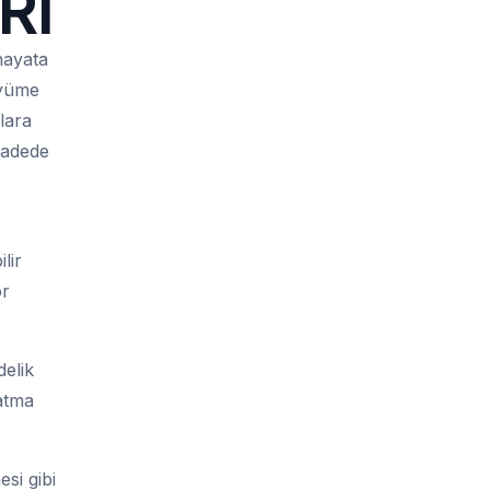
Rİ
hayata
üyüme
lara
vadede
lir
ör
elik
katma
si gibi