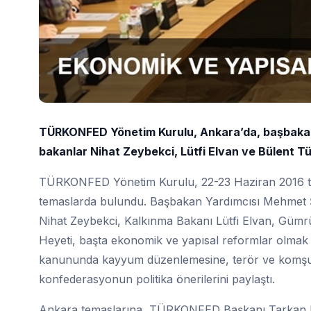
TÜRKONFED Yönetim Kurulu, Ankara’da, başbakan 
bakanlar Nihat Zeybekci, Lütfi Elvan ve Bülent Tüf
TÜRKONFED Yönetim Kurulu, 22-23 Haziran 2016 tar
temaslarda bulundu. Başbakan Yardımcısı Mehmet 
Nihat Zeybekci, Kalkınma Bakanı Lütfi Elvan, Güm
Heyeti, başta ekonomik ve yapısal reformlar olmak
kanununda kayyum düzenlemesine, terör ve komşula
konfederasyonun politika önerilerini paylaştı.
Ankara temaslarına, TÜRKONFED Başkanı Tarkan K