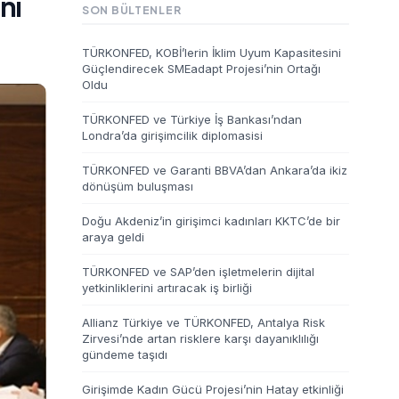
nı
SON BÜLTENLER
TÜRKONFED, KOBİ’lerin İklim Uyum Kapasitesini
Güçlendirecek SMEadapt Projesi’nin Ortağı
Oldu
TÜRKONFED ve Türkiye İş Bankası’ndan
Londra’da girişimcilik diplomasisi
TÜRKONFED ve Garanti BBVA’dan Ankara’da ikiz
dönüşüm buluşması
Doğu Akdeniz’in girişimci kadınları KKTC’de bir
araya geldi
TÜRKONFED ve SAP’den işletmelerin dijital
yetkinliklerini artıracak iş birliği
Allianz Türkiye ve TÜRKONFED, Antalya Risk
Zirvesi’nde artan risklere karşı dayanıklılığı
gündeme taşıdı
Girişimde Kadın Gücü Projesi’nin Hatay etkinliği