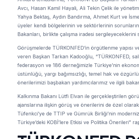
Avcı, Hasan Kamil Hayali, Ali Tekin Çelik ile yönet
Yahya Bektaş, Aydın Bandırma, Ahmet Kurt ve İsm
üyeler kendi bölgelerinin ve sektörlerinin sorunlar
Bakanları, birlikte çalışma iradesi sergileyeceklerini 
Görüşmelerde TÜRKONFED’in örgütlenme yapısı ve e
veren Başkan Tarkan Kadooğlu, “TÜRKONFED, salo
federasyon ve 186 derneğimizle Türkiye’nin ekonom
üstünlüğü, yargı bağımsızlığı, temel hak ve özgürlükl
önerilerimizi başbakan yardımcılarımız ve ilgili baka
Kalkınma Bakanı Lütfi Elvan ile gerçekleştirilen
ajanslarına ilişkin görüş ve önerilerini de özel ol
Tüfenkci’ye de TTIP ve Gümrük Birliği’nin moderniz
Türkiye’deki KOBİ’lere Etkisi ve Politika Önerileri” rap