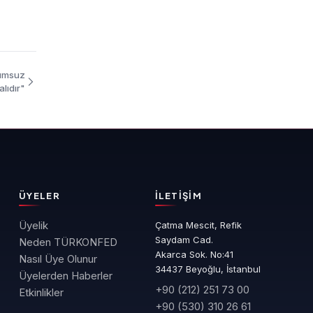
lumsuz
lıdır"
ÜYELER
İLETIŞIM
Üyelik
Çatma Mescit, Refik
Saydam Cad.
Neden TÜRKONFED
Akarca Sok. No:41
Nasıl Üye Olunur
34437 Beyoğlu, İstanbul
Üyelerden Haberler
+90 (212) 251 73 00
Etkinlikler
+90 (530) 310 26 61