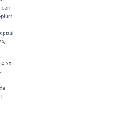
inden
toplum
apısal
te,
ız ve
.
nda
li