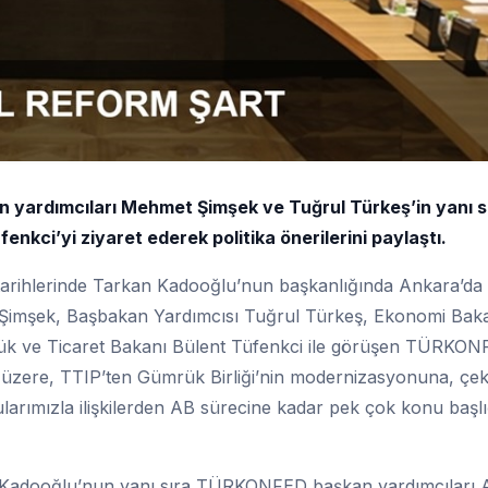
yardımcıları Mehmet Şimşek ve Tuğrul Türkeş’in yanı s
enkci’yi ziyaret ederek politika önerilerini paylaştı.
ihlerinde Tarkan Kadooğlu’nun başkanlığında Ankara’da bi
Şimşek, Başbakan Yardımcısı Tuğrul Türkeş, Ekonomi Bak
rük ve Ticaret Bakanı Bülent Tüfenkci ile görüşen TÜRKO
 üzere, TTIP’ten Gümrük Birliği’nin modernizasyonuna, çe
rımızla ilişkilerden AB sürecine kadar pek çok konu başl
adooğlu’nun yanı sıra TÜRKONFED başkan yardımcıları A