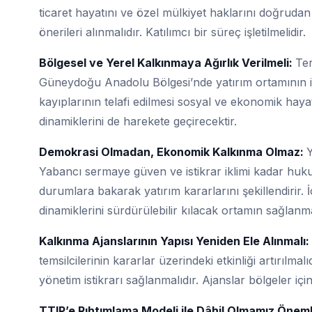
ticaret hayatını ve özel mülkiyet haklarını doğruda
önerileri alınmalıdır. Katılımcı bir süreç işletilmelidir.
Bölgesel ve Yerel Kalkınmaya Ağırlık Verilmeli:
Te
Güneydoğu Anadolu Bölgesi’nde yatırım ortamının iyi
kayıplarının telafi edilmesi sosyal ve ekonomik haya
dinamiklerini de harekete geçirecektir.
Demokrasi Olmadan, Ekonomik Kalkınma Olmaz:
Y
Yabancı sermaye güven ve istikrar iklimi kadar hukuk
durumlara bakarak yatırım kararlarını şekillendirir.
dinamiklerini sürdürülebilir kılacak ortamın sağlanm
Kalkınma Ajanslarının Yapısı Yeniden Ele Alınmalı:
temsilcilerinin kararlar üzerindeki etkinliği artırılmalıd
yönetim istikrarı sağlanmalıdır. Ajanslar bölgeler için 
TTIP’e Rıhtımlama Modeli ile Dâhil Olmamız Öneml