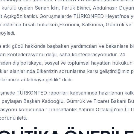
im kurulu üyeleri Senan İdin, Faruk Ekinci, Abdülnasır Duyan
et Açıkgöz katıldı. Görüşmelerde TÜRKONFED Heyeti’nde y
ını aktarma fırsatı bulurken,Ekonomi, Kalkınma, Gümrük ve 
söyledi.
tki gücü hakkında başbakan yardımcıları ve bakanlara bil
n konfederasyonu değil, saha konfederasyonudur. 24
iden dış politikaya, sosyal ve toplumsal hayattan hukukun
er alanlarında ülkemizin sorunlarına karşı geliştirdiğimiz po
nlarımıza anlatmaya geldik” dedi.
 görüşmede TÜRKONFED raporları kapsamında hazırlanan kal
arak paylaşan Başkan Kadooğlu, Gümrük ve Ticaret Bakanı Bü
asyonu konusunda “Transatlantik Yatırım Ortaklığı’nın (TT
orunu iletti.