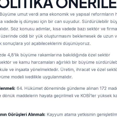
LİTİKA ÖNERİLE
Büyüme umut verdi ama ekonomik ve yapısal reformların 
 kısa vadede iş dünyası için bir can suyudur. Sürdürülebilir b
lıdır. Söz konusu adımlar, kısa vadede bazı sektör ve firma
sı üzerinde ciddi bir yük oluşturmasını beklemesek de uzun 
ecek sonuçlara yol açabileceklerini düşünüyoruz.
de 4,8’lik büyüme rakamlarına bakıldığında özel sektör
el sektör ve kamu harcamaları ağırlıklı bir büyüme sürdürülebi
nkule ve inşaata yönelmektedir. Üretim, ihracat ve özel sekt
yüme modeli ivedilikle uygulanmalıdır.
lenmeli:
64. Hükümet döneminde gündeme alınan 172 madd
re dönük maddelerin hayata geçirilmeli ve KOBİ’ler yüksek 
ın Görüşleri Alınmalı:
Kayyum atama yetkisinin genişletilme