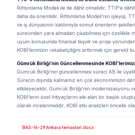
Rıhtımlama Modeli ile de dâhil olmalıdır. TTIP’e dâh
daha da önemlidir. Rıhtımlama Modeli’nin işleyişi, TTI
ve iş dünyasının katılımıyla somut önerilerin şekille
sürecinden yara almadan çıkabilmesi için özellikle 
uyum konusunda finansal teşvik ve proje yönünden 
KOBİ’lerimizin rekabetçiliğini arttırmak için gerekli 
Gümrük Birliği’nin Güncellenmesinde KOBİ’lerimizi
Gümrük Birliği’nin güncellenmesi süreci AB ile üyel
Sürecin dışında kalmamız en çok ekonomimizin dönü
etkileyecektir. Gümrük Birliği’nin modernizasyonu v
KOBİ’lerin özel ihtiyaçlarını ele alan bir başlık oluşt
olarak incelenmelidir. KOBİ etki analizleri öncelik ol
BAS-16-29 Ankara temaslari.docx