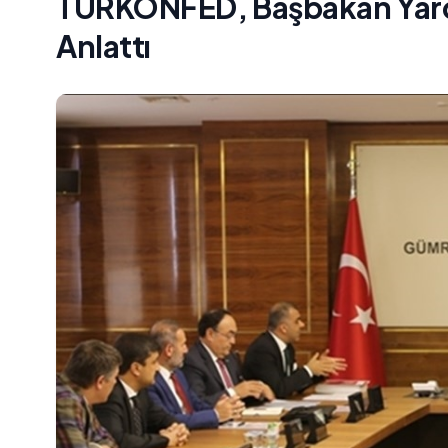
TÜRKONFED, Başbakan Yardımc
Anlattı