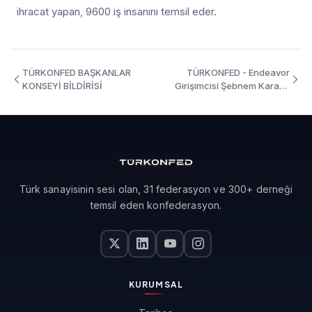
ihracat yapan, 9600 iş insanını temsil eder.
TÜRKONFED BAŞKANLAR
TÜRKONFED - Endeavor
KONSEYİ BİLDİRİSİ
Girişimcisi Şebnem Karasu
uluslararası arenada da ipi
göğüsledi.
Türk sanayisinin sesi olan, 31 federasyon ve 300+ derneği
temsil eden konfederasyon.
KURUMSAL