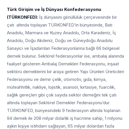
Türk Girişim ve İş Dünyası Konfederasyonu
(TÜRKONFED):
İş dünyasını gönüllülük çerçevesinde bir
çatı altında toplayan TÜRKONFED’in bünyesinde, Batı
Anadolu, Marmara ve Kuzey Anadolu, Orta Karadeniz, İç
Anadolu, Doğu Akdeniz, Doğu ve Güneydoğu Anadolu
Sanayici ve İşadamları Federasyonlarına bağlı 66 bölgesel
dernek bulunur. Sektörel federasyonlar ise, ambalaj alanında
faaliyet gösteren Ambalaj Dernekleri Federasyonu, inşaat
sektörü derneklerini bir araya getiren Yapı Ürünleri Üreticileri
Federasyonu ve demir çelik, otomotiv, gıda, kimya,
müteahhitlik, nakliye, lojistik, asansör, kırtasiye, fuarcılık,
sağlık gereçleri gibi çok sayıda sektör derneğini tek çatı
altında toplayan Sektörel Dernekler Federasyonu’dur.
TÜRKONFED, bünyesindeki 9 federasyon altında toplanan
94 dernek ile 208 milyar dolarlık iş hacmine sahip, 1 milyonu
aşkın kişiye istihdam sağlayan, 65 milyar dolardan fazla