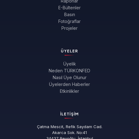
Raporlar
E-Bültenler
Basın
Fotoğraflar
Projeler
ÜYELER
Üyelik
Neden TÜRKONFED
Nasıl Üye Olunur
Üyelerden Haberler
Etkinlikler
İLETIŞIM
Çatma Mescit, Refik Saydam Cad.
Akarca Sok. No:41
34437 Beyoğlu, İstanbul