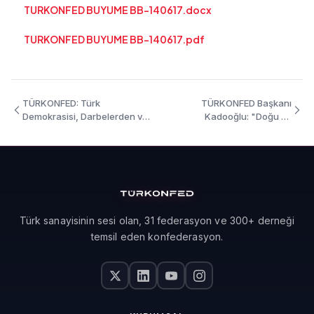
TURKONFED BUYUME BB-140617.docx
TURKONFED BUYUME BB-140617.pdf
TÜRKONFED: Türk
TÜRKONFED Başkanı
Demokrasisi, Darbelerden ve
Kadooğlu: "Doğu ve
Darbeci Zihniyetten
Güneydoğu'dan İç Göçün
Arındırılmalıdır
Maliyeti 70 Milyar TL"
Türk sanayisinin sesi olan, 31 federasyon ve 300+ derneği
temsil eden konfederasyon.