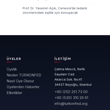
Prof. Dr. Yasemin Açık, Cenevre’de tedarik
zincirlerindeki eşitlik için konuşacak
ÜYELER
İLETIŞIM
Üyelik
Çatma Mescit, Refik
Saydam Cad.
Neden TÜRKONFED
Akarca Sok. No:41
Nasıl Üye Olunur
34437 Beyoğlu, İstanbul
Üyelerden Haberler
+90 (212) 251 73 00
Etkinlikler
+90 (530) 310 26 61
info@turkonfed.org