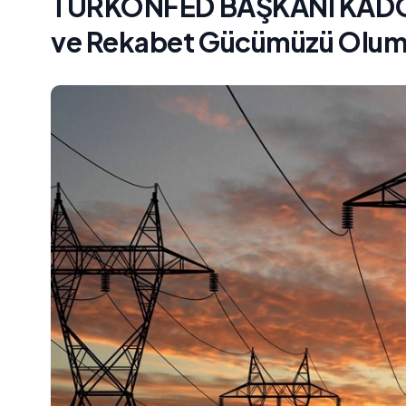
TÜRKONFED BAŞKANI KADOOĞL
ve Rekabet Gücümüzü Olums