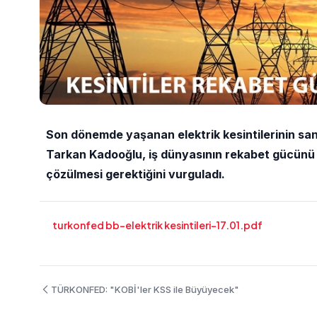
Son dönemde yaşanan elektrik kesintilerinin sa
Tarkan Kadooğlu, iş dünyasının rekabet gücünü o
çözülmesi gerektiğini vurguladı.
turkonfed bb-elektrik kesintileri-17.01.pdf
TÜRKONFED: "KOBİ'ler KSS ile Büyüyecek"