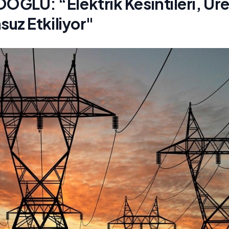
U: “Elektrik Kesintileri, Ür
uz Etkiliyor"