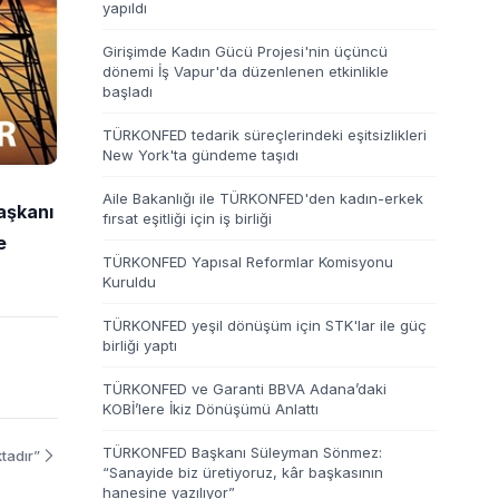
yapıldı
Girişimde Kadın Gücü Projesi'nin üçüncü
dönemi İş Vapur'da düzenlenen etkinlikle
başladı
TÜRKONFED tedarik süreçlerindeki eşitsizlikleri
New York'ta gündeme taşıdı
Aile Bakanlığı ile TÜRKONFED'den kadın-erkek
aşkanı
fırsat eşitliği için iş birliği
e
TÜRKONFED Yapısal Reformlar Komisyonu
Kuruldu
TÜRKONFED yeşil dönüşüm için STK'lar ile güç
birliği yaptı
TÜRKONFED ve Garanti BBVA Adana’daki
KOBİ’lere İkiz Dönüşümü Anlattı
TÜRKONFED Başkanı Süleyman Sönmez:
tadır”
“Sanayide biz üretiyoruz, kâr başkasının
hanesine yazılıyor”