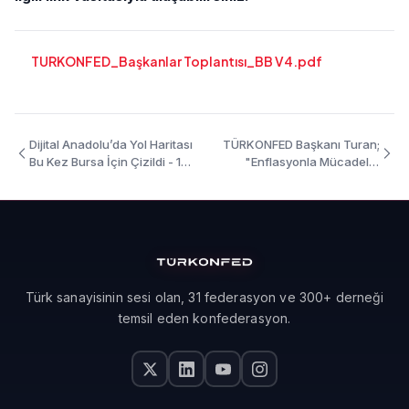
TURKONFED_Başkanlar Toplantısı_BB V4.pdf
Dijital Anadolu’da Yol Haritası
TÜRKONFED Başkanı Turan;
Bu Kez Bursa İçin Çizildi - 13
"Enflasyonla Mücadele,
Kasım 2018
Ekonomimiz İçin Kritik
Önemdedir" - 9 Ekim 2018
Türk sanayisinin sesi olan, 31 federasyon ve 300+ derneği
temsil eden konfederasyon.