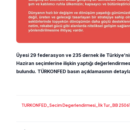
Üyesi 29 federasyon ve 235 dernek ile Türkiye’n
Haziran seçimlerine ilişkin yaptığı değerlendirm
bulundu. TÜRKONFED basın açıklamasının detaylarına
TURKONFED_Secim Degerlendirmesi_İlk Tur_BB 2506