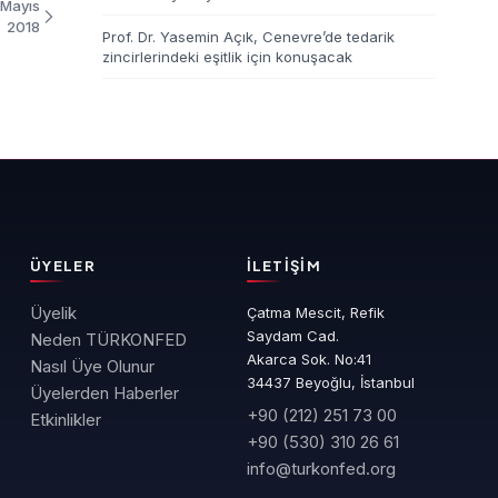
 Mayıs
2018
Prof. Dr. Yasemin Açık, Cenevre’de tedarik
zincirlerindeki eşitlik için konuşacak
ÜYELER
İLETIŞIM
Üyelik
Çatma Mescit, Refik
Saydam Cad.
Neden TÜRKONFED
Akarca Sok. No:41
Nasıl Üye Olunur
34437 Beyoğlu, İstanbul
Üyelerden Haberler
+90 (212) 251 73 00
Etkinlikler
+90 (530) 310 26 61
info@turkonfed.org