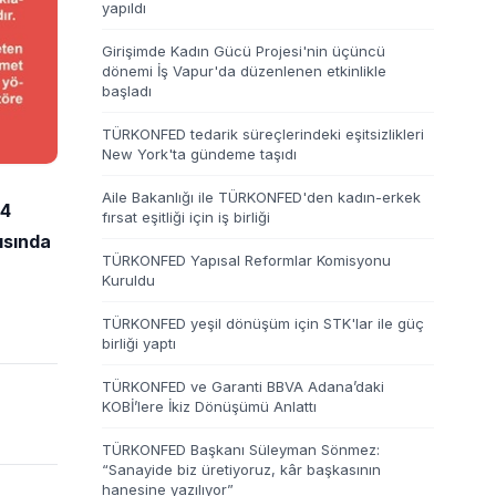
yapıldı
Girişimde Kadın Gücü Projesi'nin üçüncü
dönemi İş Vapur'da düzenlenen etkinlikle
başladı
TÜRKONFED tedarik süreçlerindeki eşitsizlikleri
New York'ta gündeme taşıdı
Aile Bakanlığı ile TÜRKONFED'den kadın-erkek
24
fırsat eşitliği için iş birliği
ısında
TÜRKONFED Yapısal Reformlar Komisyonu
Kuruldu
TÜRKONFED yeşil dönüşüm için STK'lar ile güç
birliği yaptı
TÜRKONFED ve Garanti BBVA Adana’daki
KOBİ’lere İkiz Dönüşümü Anlattı
TÜRKONFED Başkanı Süleyman Sönmez:
“Sanayide biz üretiyoruz, kâr başkasının
hanesine yazılıyor”