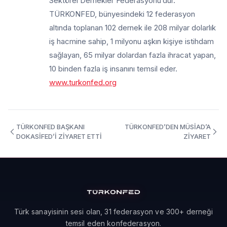
Sektörel Dernekler Federasyonu’dur.
TÜRKONFED, bünyesindeki 12 federasyon
altında toplanan 102 dernek ile 208 milyar dolarlık
iş hacmine sahip, 1 milyonu aşkın kişiye istihdam
sağlayan, 65 milyar dolardan fazla ihracat yapan,
10 binden fazla iş insanını temsil eder.
www.turkonfed.org
TÜRKONFED BAŞKANI
TÜRKONFED’DEN MÜSİAD’A
DOKASİFED’İ ZİYARET ETTİ
ZİYARET
Türk sanayisinin sesi olan, 31 federasyon ve 300+ derneği
temsil eden konfederasyon.