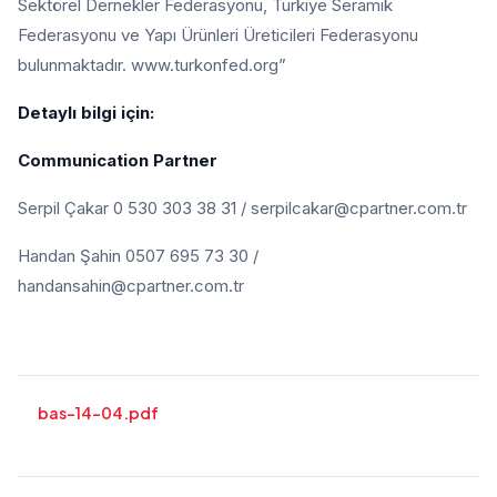
Sektörel Dernekler Federasyonu, Türkiye Seramik
Federasyonu ve Yapı Ürünleri Üreticileri Federasyonu
bulunmaktadır. www.turkonfed.org”
Detaylı bilgi için:
Communication Partner
Serpil Çakar 0 530 303 38 31 / serpilcakar@cpartner.com.tr
Handan Şahin 0507 695 73 30 /
handansahin@cpartner.com.tr
bas-14-04.pdf