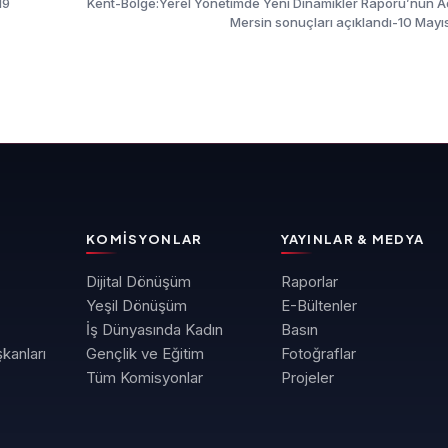
19
Kent-Bölge:Yerel Yönetimde Yeni Dinamikler Raporu’nun 
Mersin sonuçları açıklandı-10 Mayı
KOMISYONLAR
YAYINLAR & MEDYA
Dijital Dönüşüm
Raporlar
Yeşil Dönüşüm
E-Bültenler
İş Dünyasında Kadın
Basın
kanları
Gençlik ve Eğitim
Fotoğraflar
Tüm Komisyonlar
Projeler