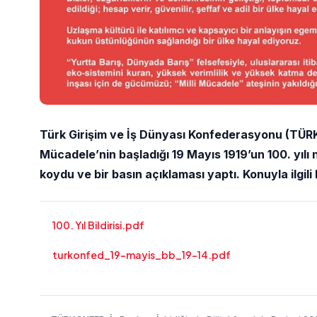
Türk Girişim ve İş Dünyası Konfederasyonu (TÜRK
Mücadele’nin başladığı 19 Mayıs 1919’un 100. yılı
koydu ve bir basın açıklaması yaptı.
Konuyla ilgili 
100. Yıl Bildirisi.pdf
turkonfed_19-mayis_bb_19-14.pdf