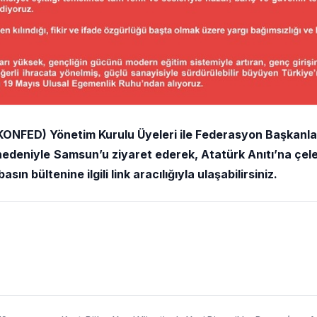
ONFED) Yönetim Kurulu Üyeleri ile Federasyon Başkanları
 nedeniyle
Samsun’u ziyaret ederek, Atatürk Anıtı’na çel
basın bültenine ilgili link aracılığıyla ulaşabilirsiniz.