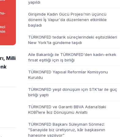
yapıldı
Girişimde Kadın Gücü Projesi'nin üçüncü
dönemi İş Vapur'da düzenlenen etkinlikle
başladı
TÜRKONFED tedarik süreçlerindeki eşitsizlikleri
New York'ta gündeme taşıdı
Aile Bakanlığı ile TÜRKONFED'den kadın-erkek
, Milli
fırsat eşitliği için iş birliği
enk
TÜRKONFED Yapısal Reformlar Komisyonu
Kuruldu
TÜRKONFED yeşil dönüşüm için STK'lar ile güç
birliği yaptı
TÜRKONFED ve Garanti BBVA Adana’daki
KOBİ’lere İkiz Dönüşümü Anlattı
TÜRKONFED Başkanı Süleyman Sönmez:
“Sanayide biz üretiyoruz, kâr başkasının
hanesine yazılıyor”