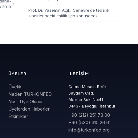
Adana-
s 2019
Prof. Dr. Yasemin Açık, Cenevre’de tedarik
zincirlerindeki eşitlik için konuşacak
ÜYELER
İLETIŞIM
Üyelik
Çatma Mescit, Refik
Saydam Cad.
Neden TÜRKONFED
Akarca Sok. No:41
Nasıl Üye Olunur
34437 Beyoğlu, İstanbul
Üyelerden Haberler
+90 (212) 251 73 00
Etkinlikler
+90 (530) 310 26 61
info@turkonfed.org