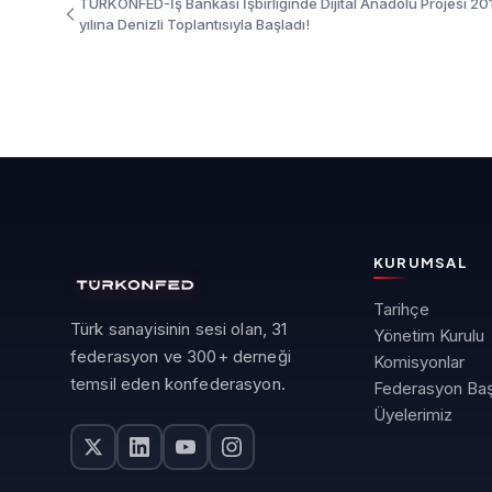
TÜRKONFED-İş Bankası İşbirliğinde Dijital Anadolu Projesi 20
yılına Denizli Toplantısıyla Başladı!
KURUMSAL
Tarihçe
Türk sanayisinin sesi olan, 31
Yönetim Kurulu
federasyon ve 300+ derneği
Komisyonlar
temsil eden konfederasyon.
Federasyon Baş
Üyelerimiz