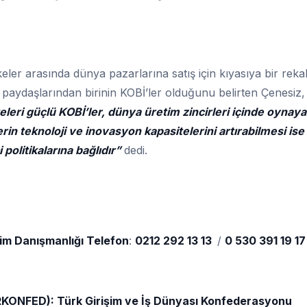
keler arasında dünya pazarlarına satış için kıyasıya bir reka
aydaşlarından birinin KOBİ’ler olduğunu belirten Çenesiz,
eleri güçlü KOBİ’ler, dünya üretim zincirleri içinde oynaya
’lerin teknoloji ve inovasyon kapasitelerini artırabilmesi ise
politikalarına bağlıdır”
dedi.
işim Danışmanlığı Telefon
:
0212 292 13 13
/
0 530 391 19 17
RKONFED): Türk Girişim ve İş Dünyası Konfederasyonu