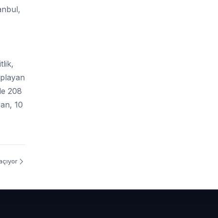
anbul,
lik,
 oplayan
le 208
pan, 10
açıyor