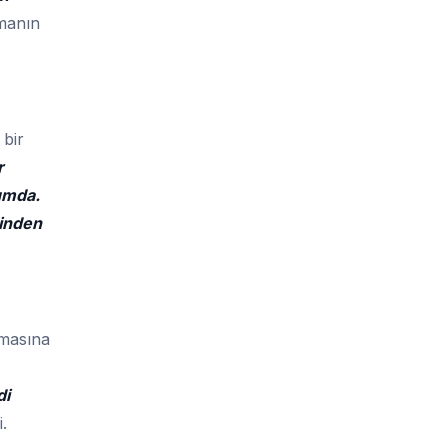
rmanın
 bir
r
umda.
rinden
ğmasına
di
.