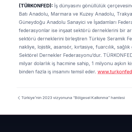
(TÜRKONFED):
İş dünyasını gönüllülük çerçevesi
Batı Anadolu, Marmara ve Kuzey Anadolu, Trakya
Güneydoğu Anadolu Sanayici ve İşadamları Federas
federasyonlar ise inşaat sektörü derneklerini bir a
sektörü derneklerini birleştiren Türkiye Seramik F
nakliye, lojistik, asansör, kırtasiye, fuarcılık, sağl
Sektörel Dernekler Federasyonu’dur. TÜRKONFED, 
milyar dolarlık iş hacmine sahip, 1 milyonu aşkın k
binden fazla iş insanını temsil eder.
www.turkonfed
Türkiye’nin 2023 vizyonuna “Bölgesel Kalkınma” hamlesi