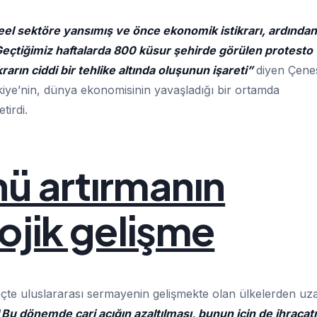
reel sektöre yansımış ve önce ekonomik istikrarı, ardından
 Geçtiğimiz haftalarda 800 küsur şehirde görülen protesto
arın ciddi bir tehlike altında oluşunun işareti”
diyen Çenes
kiye’nin, dünya ekonomisinin yavaşladığı bir ortamda
tirdi.
ü artırmanın
ojik gelişme
te uluslararası sermayenin gelişmekte olan ülkelerden uz
“
Bu dönemde cari açığın azaltılması, bunun için de ihracat