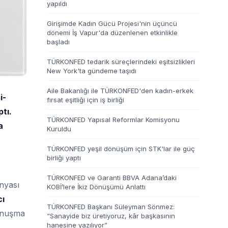
yapıldı
Girişimde Kadın Gücü Projesi'nin üçüncü
dönemi İş Vapur'da düzenlenen etkinlikle
başladı
TÜRKONFED tedarik süreçlerindeki eşitsizlikleri
New York'ta gündeme taşıdı
Aile Bakanlığı ile TÜRKONFED'den kadın-erkek
i-
fırsat eşitliği için iş birliği
tı.
TÜRKONFED Yapısal Reformlar Komisyonu
a
Kuruldu
TÜRKONFED yeşil dönüşüm için STK'lar ile güç
birliği yaptı
TÜRKONFED ve Garanti BBVA Adana’daki
nyası
KOBİ’lere İkiz Dönüşümü Anlattı
ı
TÜRKONFED Başkanı Süleyman Sönmez:
konuşma
“Sanayide biz üretiyoruz, kâr başkasının
hanesine yazılıyor”