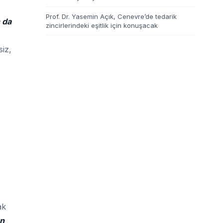
Prof. Dr. Yasemin Açık, Cenevre’de tedarik
 da
zincirlerindeki eşitlik için konuşacak
iz,
ak
ın