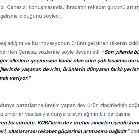
edi. Çenesiz, konuşmasında, ihracatın rekabet gücünü artı
k gelişme olduğunu söyledi.
aşladığını ve bu inovasyonun ürünü geliştiren ülkenin ciddi
 belirten Çenesiz sözlerine şöyle devam etti: “
Son yıllarda bi
diğer ülkelere geçmesine kadar olan süre çok kısalmış dur
jilerinde yaşanan devrim, ürünlerin dünyanın farklı yerle
nak veriyor.”
 dünya pazarlarına üretim yapan dev ürün zincirlerinin do
zincirler vasıtasıyla dünya üretim ağının bir parçasına
yen bu süreçte, KOBİ’lerin dev üretim zincirleri içinde ken
ri, uluslararası rekabet güçlerinin artmasına bağlıdır”
dedi