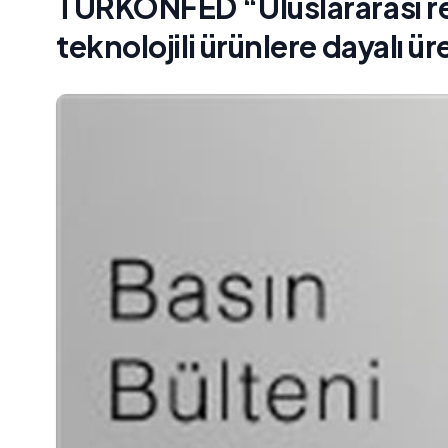
TÜRKONFED “Uluslararası r
teknolojili ürünlere dayalı ü