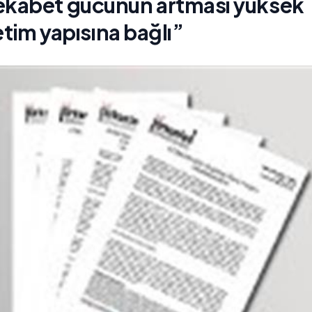
ekabet gücünün artması yüksek
retim yapısına bağlı”