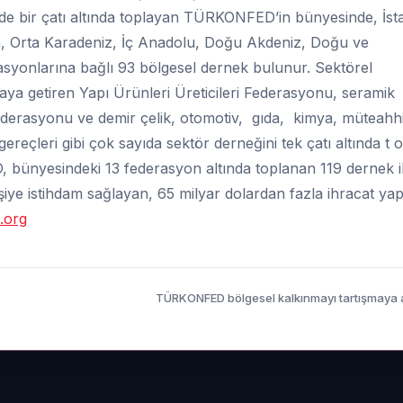
nde bir çatı altında toplayan TÜRKONFED’in bünyesinde, İst
, Orta Karadeniz, İç Anadolu, Doğu Akdeniz, Doğu ve
yonlarına bağlı 93 bölgesel dernek bulunur. Sektörel
raya getiren Yapı Ürünleri Üreticileri Federasyonu, seramik
ederasyonu ve demir çelik, otomotiv, gıda, kimya, müteahhit
ık gereçleri gibi çok sayıda sektör derneğini tek çatı altında t
bünyesindeki 13 federasyon altında toplanan 119 dernek i
işiye istihdam sağlayan, 65 milyar dolardan fazla ihracat ya
.org
TÜRKONFED bölgesel kalkınmayı tartışmaya 