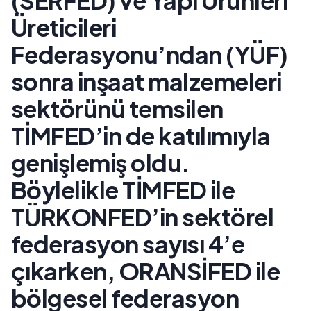
(SERFED) ve Yapı Ürünleri
Üreticileri
Federasyonu’ndan (YÜF)
sonra inşaat malzemeleri
sektörünü temsilen
TİMFED’in de katılımıyla
genişlemiş oldu.
Böylelikle TİMFED ile
TÜRKONFED’in sektörel
federasyon sayısı 4’e
çıkarken, ORANSİFED ile
bölgesel federasyon