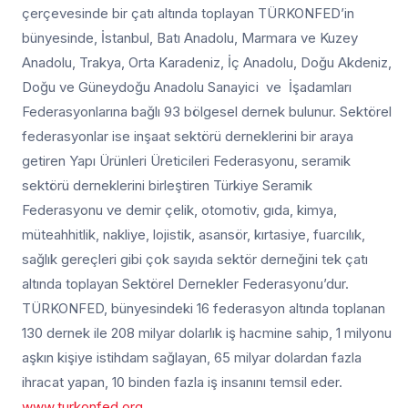
çerçevesinde bir çatı altında toplayan TÜRKONFED’in
bünyesinde, İstanbul, Batı Anadolu, Marmara ve Kuzey
Anadolu, Trakya, Orta Karadeniz, İç Anadolu, Doğu Akdeniz,
Doğu ve Güneydoğu Anadolu Sanayici ve İşadamları
Federasyonlarına bağlı 93 bölgesel dernek bulunur. Sektörel
federasyonlar ise inşaat sektörü derneklerini bir araya
getiren Yapı Ürünleri Üreticileri Federasyonu, seramik
sektörü derneklerini birleştiren Türkiye Seramik
Federasyonu ve demir çelik, otomotiv, gıda, kimya,
müteahhitlik, nakliye, lojistik, asansör, kırtasiye, fuarcılık,
sağlık gereçleri gibi çok sayıda sektör derneğini tek çatı
altında toplayan Sektörel Dernekler Federasyonu’dur.
TÜRKONFED, bünyesindeki 16 federasyon altında toplanan
130 dernek ile 208 milyar dolarlık iş hacmine sahip, 1 milyonu
aşkın kişiye istihdam sağlayan, 65 milyar dolardan fazla
ihracat yapan, 10 binden fazla iş insanını temsil eder.
www.turkonfed.org