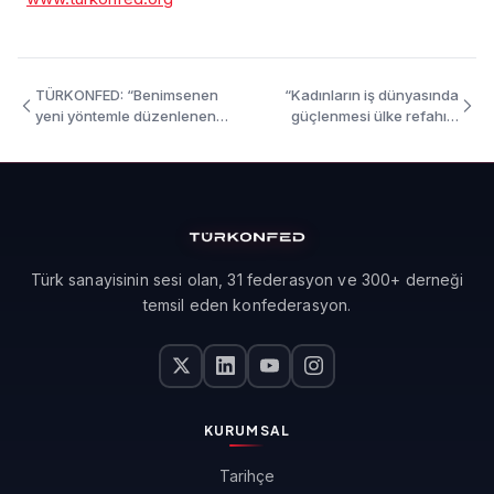
TÜRKONFED: “Benimsenen
“Kadınların iş dünyasında
yeni yöntemle düzenlenen
güçlenmesi ülke refahını
teşvik sistemi Türkiye’nin
artırır”
ihtiyacı olan istikrarlı ve
sürdürülebilir büyüme için
olumludur ve bölgeler arası
gelişmişlik farklılıklarını
azaltacaktır.”
Türk sanayisinin sesi olan, 31 federasyon ve 300+ derneği
temsil eden konfederasyon.
KURUMSAL
Tarihçe