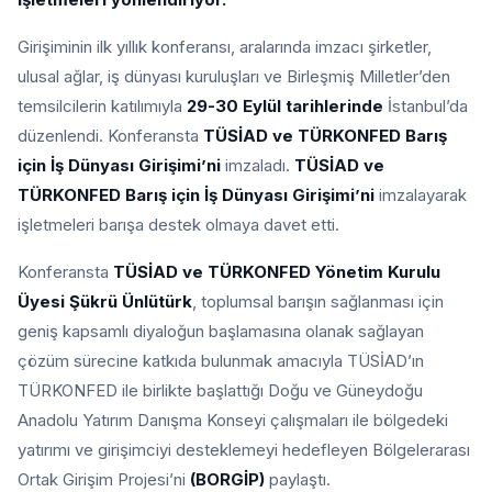
Girişiminin ilk yıllık konferansı, aralarında imzacı şirketler,
ulusal ağlar, iş dünyası kuruluşları ve Birleşmiş Milletler’den
temsilcilerin katılımıyla
29-30 Eylül tarihlerinde
İstanbul’da
düzenlendi. Konferansta
TÜSİAD ve TÜRKONFED Barış
için İş Dünyası Girişimi’ni
imzaladı.
TÜSİAD ve
TÜRKONFED Barış için İş Dünyası Girişimi’ni
imzalayarak
işletmeleri barışa destek olmaya davet etti.
Konferansta
TÜSİAD ve TÜRKONFED Yönetim Kurulu
Üyesi Şükrü Ünlütürk
, toplumsal barışın sağlanması için
geniş kapsamlı diyaloğun başlamasına olanak sağlayan
çözüm sürecine katkıda bulunmak amacıyla TÜSİAD’ın
TÜRKONFED ile birlikte başlattığı Doğu ve Güneydoğu
Anadolu Yatırım Danışma Konseyi çalışmaları ile bölgedeki
yatırımı ve girişimciyi desteklemeyi hedefleyen Bölgelerarası
Ortak Girişim Projesi’ni
(BORGİP)
paylaştı.