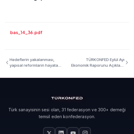
bas_14_36.pdf
Hedeflerin yakalanması,
TÜRKONFED Eylül Ayı
yapısal reformların hayata
Ekonomik Raporunu Açıkladı:
geçirilmesine bağlı
Ekonominin Önünde İki Yol
Var
Türk sanayisinin sesi olan, 31 federasyon ve 300+ derneği
temsil eden konfederasyon.