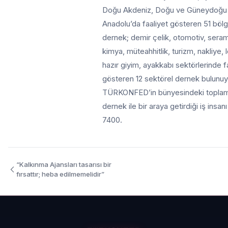
Doğu Akdeniz, Doğu ve Güneydoğu
Anadolu’da faaliyet gösteren 51 böl
dernek; demir çelik, otomotiv, serami
kimya, müteahhitlik, turizm, nakliye, lo
hazır giyim, ayakkabı sektörlerinde f
gösteren 12 sektörel dernek bulunuy
TÜRKONFED’in bünyesindeki topla
dernek ile bir araya getirdiği iş insanı
7400.
“Kalkınma Ajansları tasarısı bir
fırsattır; heba edilmemelidir”