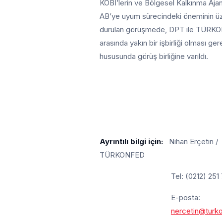
KOBİ’lerin ve Bölgesel Kalkınma Ajans
AB’ye uyum sürecindeki öneminin ü
durulan görüşmede, DPT ile TÜRK
arasında yakın bir işbirliği olması ger
hususunda görüş birliğine varıldı.
Ayrıntılı bilgi için:
Nihan Erçetin /
TÜRKONFED
Tel: (0212) 251
E-posta:
nercetin@turk