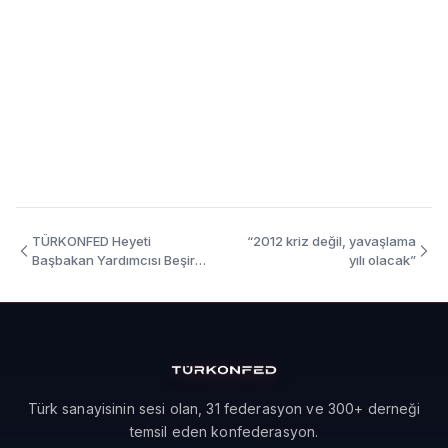
TÜRKONFED Heyeti
“2012 kriz değil, yavaşlama
Başbakan Yardımcısı Beşir
yılı olacak”
Atalay’ı ziyaret etti.
Türk sanayisinin sesi olan, 31 federasyon ve 300+ derneği
temsil eden konfederasyon.