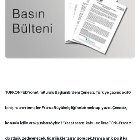
TÜRKONFED Yönetim Kurulu Başkanı Erdem Çenesiz, Türkiye çapındaki 10
bin iş insanını temsilen Fransa Büyükelçiliği’ne bir mektup yazdı.
Çenesiz,
konuyla ilgili olarak
ş
unları söyledi: “Yasa tasarısı kabul edilirse Türk-Fransız
dostlu
ğ
u zedelenecek, ticari ili
ş
kiler zarar görecek.
Fransa’nın iç politika