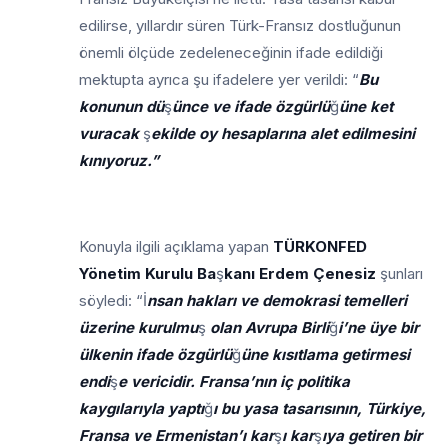
edilirse, yıllardır süren Türk-Fransız dostluğunun
önemli ölçüde zedeleneceğinin ifade edildiği
mektupta ayrıca şu ifadelere yer verildi: “
Bu
konunun dü
ş
ünce ve ifade özgürlü
ğ
üne ket
vuracak
ş
ekilde oy hesaplarına alet
edilmesini
kınıyoruz.”
Konuyla ilgili açıklama yapan
TÜRKONFED
Yönetim Kurulu Ba
ş
kanı Erdem Çenesiz
şunları
söyledi: “İ
nsan hakları ve demokrasi temelleri
üzerine kurulmu
ş
olan Avrupa Birli
ğ
i’ne üye bir
ülkenin ifade özgürlü
ğ
üne kısıtlama getirmesi
endi
ş
e vericidir. Fransa’nın iç politika
kaygılarıyla yaptı
ğ
ı bu yasa tasarısının, Türkiye,
Fransa ve Ermenistan’ı kar
ş
ı kar
ş
ıya getiren bir