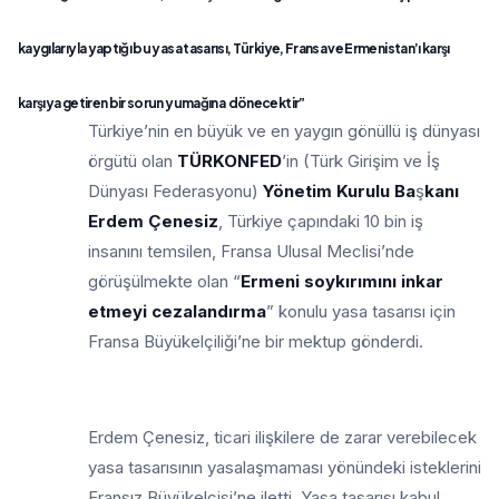
kaygılarıyla yaptı
ğ
ı bu yasa tasarısı, Türkiye, Fransa ve Ermenistan’ı kar
ş
ı
kar
ş
ıya getiren bir sorun yuma
ğ
ına dönecektir”
Türkiye’nin en büyük ve en yaygın gönüllü iş dünyası
örgütü olan
TÜRKONFED
’in (Türk Girişim ve İş
Dünyası Federasyonu)
Yönetim Kurulu Ba
ş
kanı
Erdem Çenesiz
, Türkiye çapındaki 10 bin iş
insanını temsilen, Fransa Ulusal Meclisi’nde
görüşülmekte olan “
Ermeni soykırımını inkar
etmeyi cezalandırma
” konulu yasa tasarısı için
Fransa Büyükelçiliği’ne bir mektup gönderdi.
Erdem Çenesiz, ticari ilişkilere de zarar verebilecek
yasa tasarısının yasalaşmaması yönündeki isteklerini
Fransız Büyükelçisi’ne iletti. Yasa tasarısı kabul