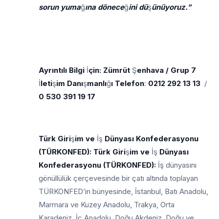
sorun yuma
ğ
ına dönece
ğ
ini dü
ş
ünüyoruz.”
Ayrıntılı Bilgi
İ
çin: Zümrüt
Ş
enhava / Grup 7
İ
leti
ş
im Danı
ş
manlı
ğ
ı Telefon
:
0212 292 13 13
/
0 530 391 19 17
Türk Giri
ş
im ve
İş
Dünyası Konfederasyonu
(TÜRKONFED): Türk Giri
ş
im ve
İş
Dünyası
Konfederasyonu (TÜRKONFED):
İş dünyasını
gönüllülük çerçevesinde bir çatı altında toplayan
TÜRKONFED’in bünyesinde, İstanbul, Batı Anadolu,
Marmara ve Kuzey Anadolu, Trakya, Orta
Karadeniz, İç Anadolu, Doğu Akdeniz, Doğu ve