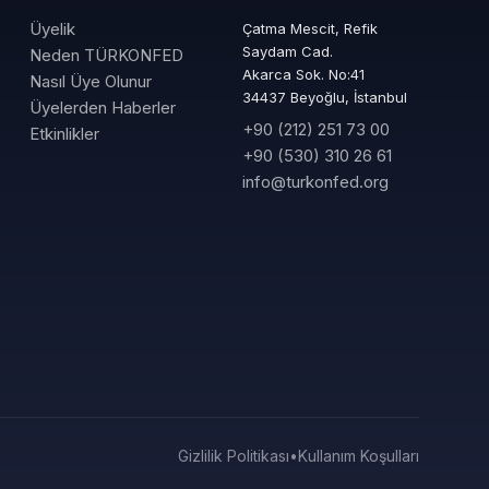
Üyelik
Çatma Mescit, Refik
Saydam Cad.
Neden TÜRKONFED
Akarca Sok. No:41
Nasıl Üye Olunur
34437 Beyoğlu, İstanbul
Üyelerden Haberler
+90 (212) 251 73 00
Etkinlikler
+90 (530) 310 26 61
info@turkonfed.org
Gizlilik Politikası
•
Kullanım Koşulları