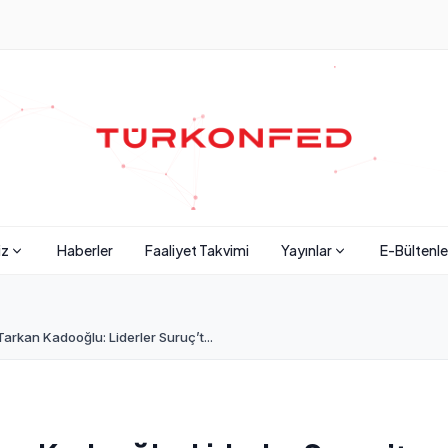
iz
Haberler
Faaliyet Takvimi
Yayınlar
E-Bültenle
arkan Kadooğlu: Liderler Suruç’t...