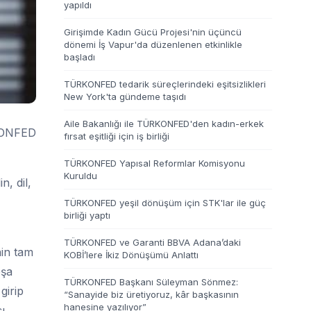
yapıldı
Girişimde Kadın Gücü Projesi'nin üçüncü
dönemi İş Vapur'da düzenlenen etkinlikle
başladı
TÜRKONFED tedarik süreçlerindeki eşitsizlikleri
New York'ta gündeme taşıdı
Aile Bakanlığı ile TÜRKONFED'den kadın-erkek
RKONFED
fırsat eşitliği için iş birliği
TÜRKONFED Yapısal Reformlar Komisyonu
Kuruldu
n, dil,
TÜRKONFED yeşil dönüşüm için STK'lar ile güç
birliği yaptı
TÜRKONFED ve Garanti BBVA Adana’daki
nin tam
KOBİ’lere İkiz Dönüşümü Anlattı
oşa
TÜRKONFED Başkanı Süleyman Sönmez:
girip
“Sanayide biz üretiyoruz, kâr başkasının
hanesine yazılıyor”
ı