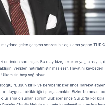
’da meydana gelen çatışma sonrası bir açıklama yapan TÜ
derinden sarsmıştır. Bu olay bize, terörün yaş, cinsiyet, di
aldığını yeniden hatırlatmıştır maalesef. Hayatını kaybeden
. Ülkemizin başı sağ olsun.
dooğlu; “Bugün birlik ve beraberlik içerisinde hareket etme
arın duygusal birlikteliğini parçalamaktır. Bizler bu amacı b
 olurlarsa olsunlar, sorumluluk içerisinde Suruç’ta kol kola 
n Paris’te Charlie Hebdo olayında karşılaştığımız teröre karş