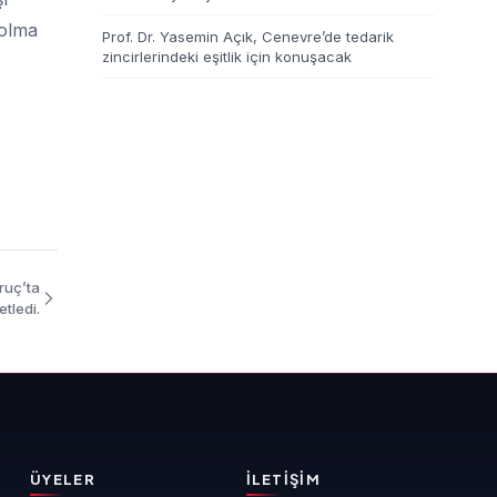
 olma
Prof. Dr. Yasemin Açık, Cenevre’de tedarik
zincirlerindeki eşitlik için konuşacak
ruç’ta
etledi.
ÜYELER
İLETIŞIM