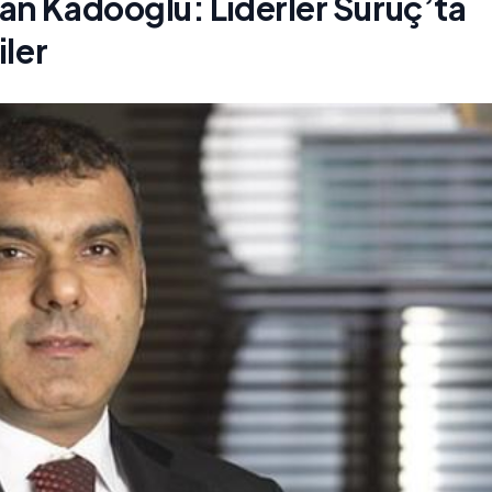
an Kadooğlu: Liderler Suruç’ta
iler