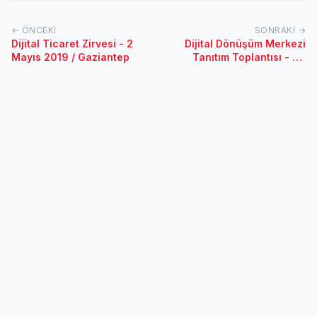
← ÖNCEKI
SONRAKI →
Dijital Ticaret Zirvesi - 2
Dijital Dönüşüm Merkezi
Mayıs 2019 / Gaziantep
Tanıtım Toplantısı - 26
Şubat 2019 / İstanbul