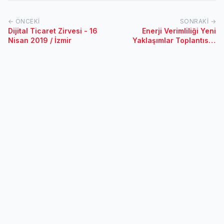
← ÖNCEKI
SONRAKI →
Dijital Ticaret Zirvesi - 16
Enerji Verimliliği Yeni
Nisan 2019 / İzmir
Yaklaşımlar Toplantısı -
25 Ocak 2019 / Çorlu