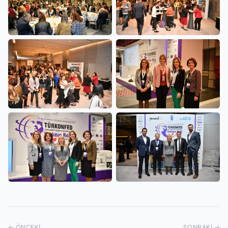
← ÖNCEKI
SONRAKI →