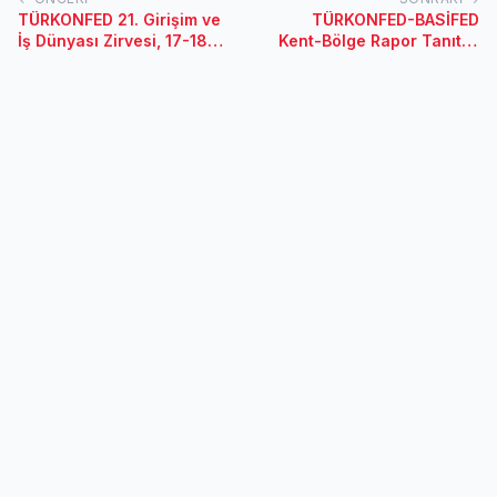
TÜRKONFED 21. Girişim ve
TÜRKONFED-BASİFED
İş Dünyası Zirvesi, 17-18
Kent-Bölge Rapor Tanıtım
Kasım 2017/Ankara
Toplantısı / İzmir-27
Temmuz 2017