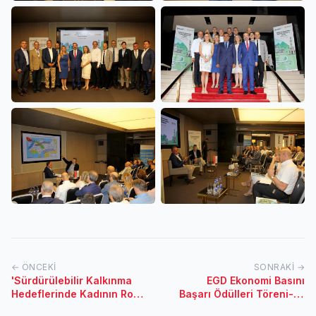
← ÖNCEKI
SONRAKI →
'Sürdürülebilir Kalkınma
EGD Ekonomi Basını
Hedeflerinde Kadının Rolü
Başarı Ödülleri Töreni-14
Zirvesi' - 19 Ekim 2017
Haziran 2017/İstanbul