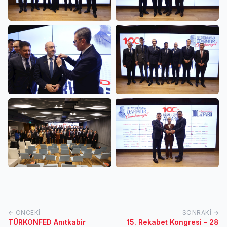
← ÖNCEKI
SONRAKI →
TÜRKONFED Anıtkabir
15. Rekabet Kongresi - 28