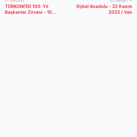
← ÖNCEKI
SONRAKI →
TÜRKONFED 100. Yıl
Dijital Anadolu - 22 Kasım
Başkanlar Zirvesi - 10
2023 / Van
Aralık 2023 / Ankara