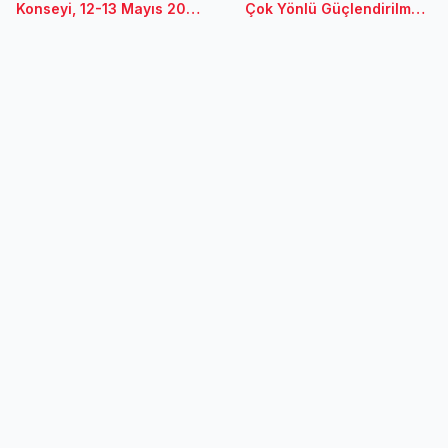
Konseyi, 12-13 Mayıs 2017
Çok Yönlü Güçlendirilmesi
- Diyarbakır
Projesi - Kayseri
Toplantısı / 6 Nisan 2017