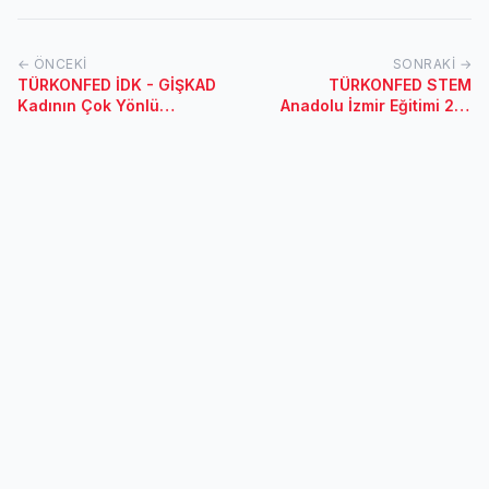
← ÖNCEKI
SONRAKI →
TÜRKONFED İDK - GİŞKAD
TÜRKONFED STEM
Kadının Çok Yönlü
Anadolu İzmir Eğitimi 25-
Güçlendirilmesi Projesi 25
26 Ocak 2018 / İzmir
Ocak 2018 / Mersin