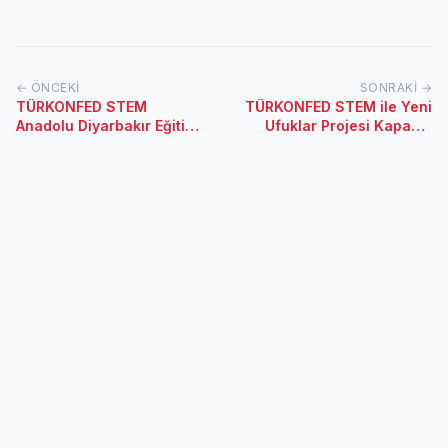
← ÖNCEKI
SONRAKI →
TÜRKONFED STEM
TÜRKONFED STEM ile Yeni
Anadolu Diyarbakır Eğitimi
Ufuklar Projesi Kapanış
20-21 Ocak 2018 /
Toplantısı / 9 Ağustos
Diyarbakır
2017