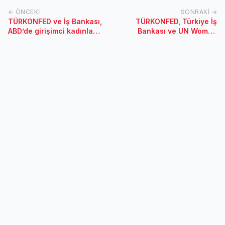
← ÖNCEKI
SONRAKI →
TÜRKONFED ve İş Bankası,
TÜRKONFED, Türkiye İş
ABD’de girişimci kadınları
Bankası ve UN Women
gündeme taşıdı
İmza Töreni