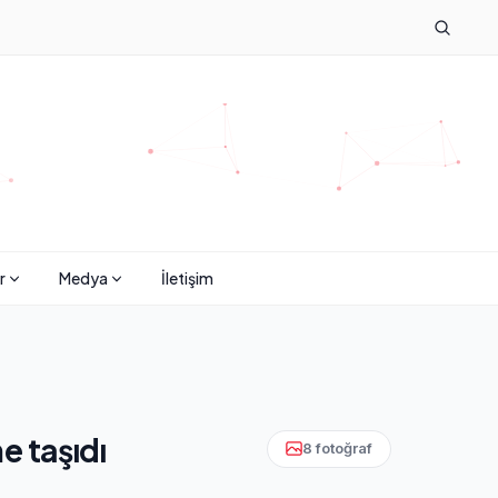
r
Medya
İletişim
e taşıdı
8 fotoğraf