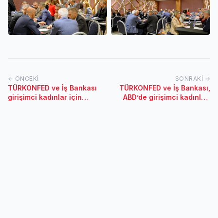
← ÖNCEKI
SONRAKI →
TÜRKONFED ve İş Bankası
TÜRKONFED ve İş Bankası,
girişimci kadınlar için
ABD’de girişimci kadınları
Satın Alma Günü
gündeme taşıdı
düzenledi