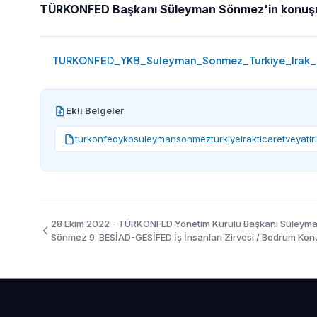
TÜRKONFED Başkanı Süleyman Sönmez'in konuşma met
TURKONFED_YKB_Suleyman_Sonmez_Turkiye_Irak_Ti
Ekli Belgeler
turkonfedykbsuleymansonmezturkiyeirakticaretveyati
28 Ekim 2022 - TÜRKONFED Yönetim Kurulu Başkanı Süleym
Sönmez 9. BESİAD-GESİFED İş İnsanları Zirvesi / Bodrum Ko
Metni