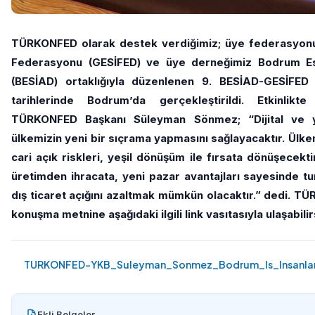
TÜRKONFED olarak destek verdiğimiz; üye federasyon
Federasyonu (GESİFED) ve üye derneğimiz Bodrum Esn
(BESİAD) ortaklığıyla düzenlenen 9. BESİAD-GESİFED
tarihlerinde Bodrum’da gerçekleştirildi. Etkinlikt
TÜRKONFED Başkanı Süleyman Sönmez; “Dijital ve y
ülkemizin yeni bir sıçrama yapmasını sağlayacaktır. Ülke
cari açık riskleri, yeşil dönüşüm ile fırsata dönüşecekti
üretimden ihracata, yeni pazar avantajları sayesinde t
dış ticaret açığını azaltmak mümkün olacaktır.” dedi.
konuşma metnine aşağıdaki ilgili link vasıtasıyla ulaşabilir
TURKONFED-YKB_Suleyman_Sonmez_Bodrum_Is_Insanlari
Ekli Belgeler