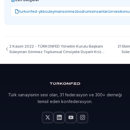
turkonfed-ykbsuleymansonmezbodrumisinsanlarizirvesikon
2 Kasım 2022 - TÜRKONFED Yönetim Kurulu Başkanı
21 Eki
Süleyman Sönmez Toplumsal Cinsiyete Duyarlı Kriz
Süle
Yönetim Rehberi Tanıtım Toplantısı / Online Konuşma
Metni
Türk sanayisinin sesi olan, 31 federasyon ve 300+ derneği
temsil eden konfederasyon.