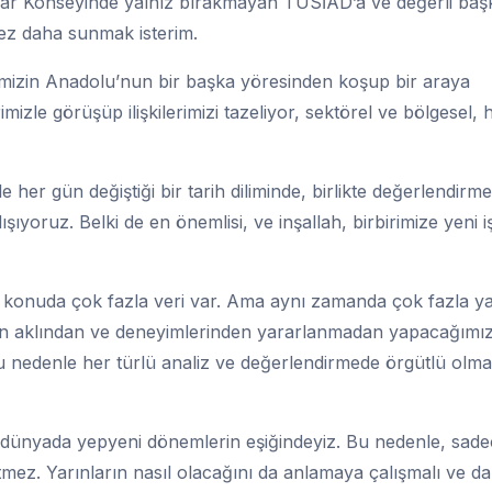
lar Konseyinde yalnız bırakmayan TÜSİAD’a ve değerli baş
ez daha sunmak isterim.
mizin Anadolu’nun bir başka yöresinden koşup bir araya
zle görüşüp ilişkilerimizi tazeliyor, sektörel ve bölgesel, 
her gün değiştiği bir tarih diliminde, birlikte değerlendirme
oruz. Belki de en önemlisi, ve inşallah, birbirimize yeni i
 konuda çok fazla veri var. Ama aynı zamanda çok fazla ya
mizin aklından ve deneyimlerinden yararlanmadan yapacağımı
u nedenle her türlü analiz ve değerlendirmede örgütlü olm
e dünyada yepyeni dönemlerin eşiğindeyiz. Bu nedenle, sad
z. Yarınların nasıl olacağını da anlamaya çalışmalı ve d