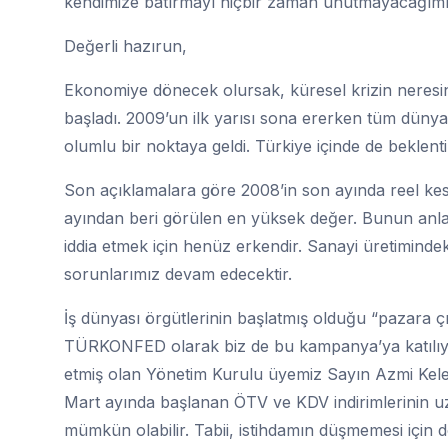
kendimize batırmayı hiçbir zaman unutmayacağımızı
Değerli hazırun,
Ekonomiye dönecek olursak, küresel krizin neresi
başladı. 2009’un ilk yarısı sona ererken tüm dünya
olumlu bir noktaya geldi. Türkiye içinde de beklent
Son açıklamalara göre 2008’in son ayında reel ke
ayından beri görülen en yüksek değer. Bunun anlamı 
iddia etmek için henüz erkendir. Sanayi üretimindek
sorunlarımız devam edecektir.
İş dünyası örgütlerinin başlatmış olduğu “pazara çı
TÜRKONFED olarak biz de bu kampanya’ya katılıyor
etmiş olan Yönetim Kurulu üyemiz Sayın Azmi Kele
Mart ayında başlanan ÖTV ve KDV indirimlerinin uzat
mümkün olabilir. Tabii, istihdamın düşmemesi için 