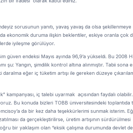
n bir ifadesi olarak kabul ediniz.
ndeyiz sorusunun yanıtı, yavaş yavaş da olsa şekillenmeye
da ekonomik duruma ilişkin beklentiler, eskiye oranla çok 
ilerde iyileşme görülüyor.
sim güven endeksi Mayıs ayında 96,9’a yükseldi. Bu 2008 H
şu: Yangın, şimdilik kontrol altına alınmıştır. Tabii sona er
i daralma eğer iç tüketim artışı ile gereken düzeye çıkarıla
k” kampanyası, iç talebi uyarmak açısından faydalı olabilir.
uz. Bu konuda bizleri TOBB üniversitesindeki toplantıda t
mcisoy’a da bir kez daha teşekkürlerimi sunmak isterim. E
ılması da gerçekleştirilirse, üretim artışının sürdürülmesi
doğru bir yaklaşım olan “eksik çalışma durumunda devlet de