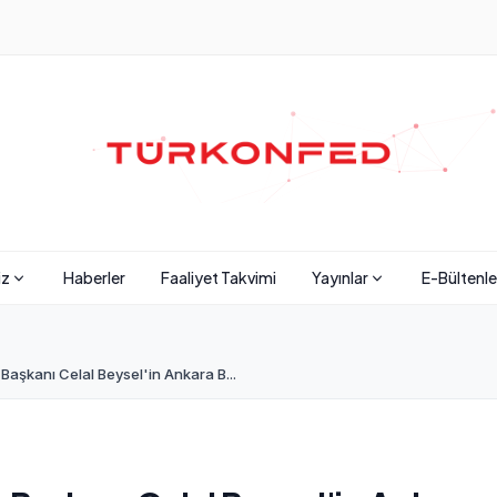
iz
Haberler
Faaliyet Takvimi
Yayınlar
E-Bültenle
şkanı Celal Beysel'in Ankara B...