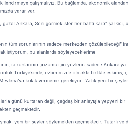
şekillendirmeye çalışmalıyız. Bu bağlamda, ekonomik alanda
amızda yarar var.
güzel Ankara, Seni görmek ister her bahtı kara” şarkısı, 
enin tüm sorunlarının sadece merkezden çözülebileceği” in
amak istiyorum, bu alanlarda söyleyeceklerime.
arının, sorunlarının çözümü için yüzlerini sadece Ankara’ya
nluk Türkiye’sinde, ezberimizde olmakla birlikte eskimiş, 
 Mevlana’ya kulak vermemiz gerekiyor: “Artık yeni bir şeyle
arla günü kurtaran değil, çağdaş bir anlayışla yepyeni bir
mekten geçmektedir.
şmak, yeni bir şeyler söylemekten geçmektedir. Tutarlı ve d