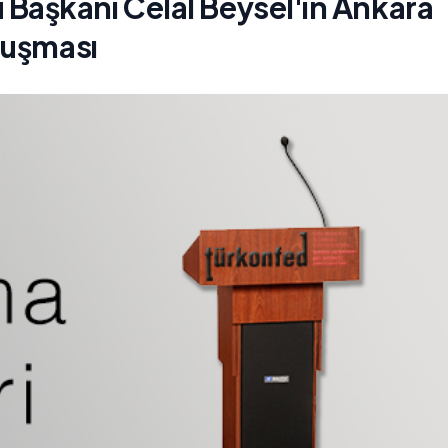
aşkanı Celal Beysel'in Ankara
nuşması