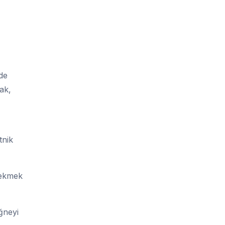
de
ak,
tnik
 ekmek
ğneyi