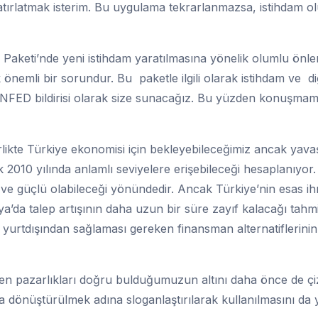
tırlatmak isterim. Bu uygulama tekrarlanmazsa, istihdam 
Paketi’nde yeni istihdam yaratılmasına yönelik olumlu önle
nemli bir sorundur. Bu paketle ilgili olarak istihdam ve d
ONFED bildirisi olarak size sunacağız. Bu yüzden konuşma
ikte Türkiye ekonomisi için bekleyebileceğimiz ancak yavaş
010 yılında anlamlı seviyelere erişebileceği hesaplanıyor.
ve güçlü olabileceği yönündedir. Ancak Türkiye’nin esas ih
a’da talep artışının daha uzun bir süre zayıf kalacağı tahmi
n yurtdışından sağlaması gereken finansman alternatiflerinin
ken pazarlıkları doğru bulduğumuzun altını daha önce de çiz
 dönüştürülmek adına sloganlaştırılarak kullanılmasını da 