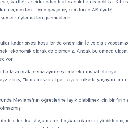
e çıkarttığı zincirlerinden kurtaracak bir dış politika, Kıbrıs
n geçmektedir. İyice gevşemiş gibi duran AB üyeliği
ir şeyler söylemekten geçmektedir.
ar kadar siyasi koşullar da önemlidir. İç ve dış siyasetimiz
ğilsek, ekonomik olarak da olamayız. Ancak bu amaca ulaşm
eçiyor.
 hafta anarak, sema ayini seyrederek mi ispat etmeye
yz almış, “kim olursan ol gel” diyen, ülkede yaşayan her e
da Mevlana’nın öğretilerine layık olabilmek için bir fırın
 olmazmış.
ifade eden kuruluşumuzun başkanı olarak söylediklerimi, i