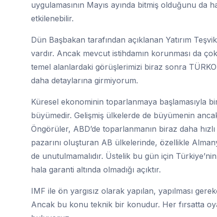
uygulamasının Mayıs ayında bitmiş olduğunu da ha
etkilenebilir.
Dün Başbakan tarafından açıklanan Yatırım Teşvik 
vardır. Ancak mevcut istihdamın korunması da çok ö
temel alanlardaki görüşlerimizi biraz sonra TÜRK
daha detaylarına girmiyorum.
Küresel ekonominin toparlanmaya başlamasıyla birl
büyümedir. Gelişmiş ülkelerde de büyümenin ancak 2
Öngörüler, ABD’de toparlanmanın biraz daha hızlı 
pazarını oluşturan AB ülkelerinde, özellikle Almany
de unutulmamalıdır. Üstelik bu gün için Türkiye’ni
hala garanti altında olmadığı açıktır.
IMF ile ön yargısız olarak yapılan, yapılması gere
Ancak bu konu teknik bir konudur. Her fırsatta oya