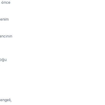
n önce
benim
ancının
çoğu
r
engeli,