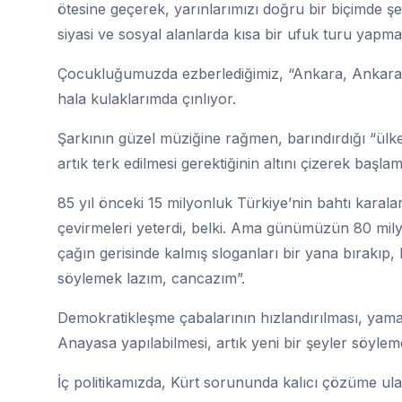
ötesine geçerek, yarınlarımızı doğru bir biçimde 
siyasi ve sosyal alanlarda kısa bir ufuk turu yapm
Çocukluğumuzda ezberlediğimiz, “Ankara, Ankara, 
hala kulaklarımda çınlıyor.
Şarkının güzel müziğine rağmen, barındırdığı “ülk
artık terk edilmesi gerektiğinin altını çizerek başl
85 yıl önceki 15 milyonluk Türkiye’nin bahtı karal
çevirmeleri yeterdi, belki. Ama günümüzün 80 milyo
çağın gerisinde kalmış sloganları bir yana bırakıp,
söylemek lazım, cancazım”.
Demokratikleşme çabalarının hızlandırılması, yamal
Anayasa yapılabilmesi, artık yeni bir şeyler söyle
İç politikamızda, Kürt sorununda kalıcı çözüme ula