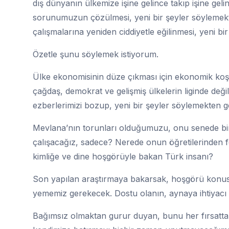
dış dünyanın ülkemize işine gelince takıp işine gelinc
sorunumuzun çözülmesi, yeni bir şeyler söylemekte
çalışmalarına yeniden ciddiyetle eğilinmesi, yeni b
Özetle şunu söylemek istiyorum.
Ülke ekonomisinin düze çıkması için ekonomik koşull
çağdaş, demokrat ve gelişmiş ülkelerin liginde de
ezberlerimizi bozup, yeni bir şeyler söylemekten g
Mevlana’nın torunları olduğumuzu, onu senede bir
çalışacağız, sadece? Nerede onun öğretilerinden fe
kimliğe ve dine hoşgörüyle bakan Türk insanı?
Son yapılan araştırmaya bakarsak, hoşgörü konusun
yememiz gerekecek. Dostu olanın, aynaya ihtiyacı
Bağımsız olmaktan gurur duyan, bunu her fırsatta 