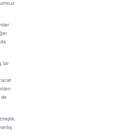
olumsuz
mler
iğer
mda
 bir
racat
nleri
 de
miştik.
yanlış