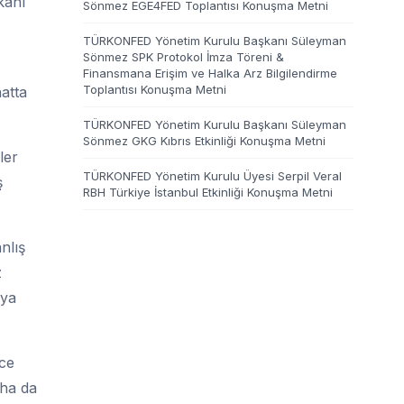
kanı
Sönmez EGE4FED Toplantısı Konuşma Metni
TÜRKONFED Yönetim Kurulu Başkanı Süleyman
Sönmez SPK Protokol İmza Töreni &
Finansmana Erişim ve Halka Arz Bilgilendirme
Toplantısı Konuşma Metni
hatta
TÜRKONFED Yönetim Kurulu Başkanı Süleyman
Sönmez GKG Kıbrıs Etkinliği Konuşma Metni
ler
TÜRKONFED Yönetim Kurulu Üyesi Serpil Veral
ş
RBH Türkiye İstanbul Etkinliği Konuşma Metni
nlış
z
aya
ece
aha da