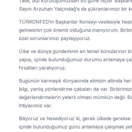
Tabii, bizi kuruluşumuzdan bu güne hiçbir Başkan
Sayın Arzuhan Yalçındağ’a da şükranlarımızı bir k
TÜRKONFED’in Başkanlar Konseyi vesilesiyle hepi
gelmesinin çok önemli olduğuna inanıyorum. Birbirimi
özel sorunlarımızı paylaşıyoruz.
Ülke ve dünya gündeminin en temel konularının bile 
yapıp, içinde bulunduğumuz durumu anlamaya çalışıy
fırsatları yaratıyoruz.
Bugünün karmaşık dünyasında elimizin altında her
bilgi, yanlış yönlendirme çabaları da var. Birbiri
değerlendirmelerin yeterli olması mümkün değil. B
ihtiyacımız var.
Biliyoruz ve hissediyoruz ki, gerek ülkede gereks
içinde bulunduğumuz günü anlamaya çalışmak yetme