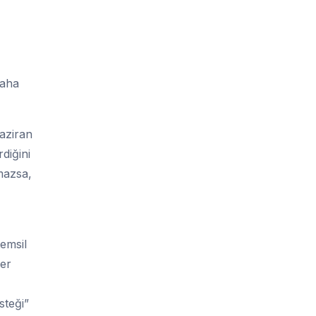
daha
aziran
diğini
mazsa,
emsil
ğer
steği”