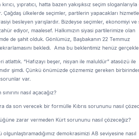
kırıcı, yıpratıcı, hatta bazen yakışıksız seçim sloganlarıyla
r. Çağdaş ülkelerde seçimler, partilerin yapacakları hizmetle
okrasiyi besleyen yarışlardır. Bizdeyse seçimler, ekonomiyi ve
ahür ediyor, maalesef. Halkımızın siyasi partilerimize olan
eçimde de şahit olduk. Gönlümüz, Başbakanın 22 Temmuz
ı tekrarlamasını bekledi. Ama bu beklentimiz henüz gerçekle
i atlattık. “Hafızayı beşer, nisyan ile maluldür” atasözü ile
anıdır şimdi. Çünkü önümüzde çözmemiz gereken birbirinde
sorunlar var.
sınırını nasıl açacağız?
ara da son verecek bir formülle Kıbrıs sorununu nasıl çöze
ünlüğüne zarar vermeden Kürt sorununu nasıl çözeceğiz?
rlü olgunlaştıramadığımız demokrasimizi AB seviyesine nasıl