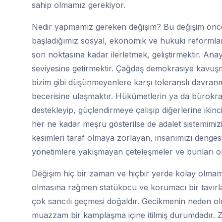
sahip olmamız gerekiyor.
Nedir yapmamız gereken değişim? Bu değişim öncel
başladığımız sosyal, ekonomik ve hukuki reformla
son noktasına kadar ilerletmek, geliştirmektir. Ana
seviyesine getirmektir. Çağdaş demokrasiye kavuşma
bizim gibi düşünmeyenlere karşı toleranslı davran
becerisine ulaşmaktır. Hükümetlerin ya da bürokra
destekleyip, güçlendirmeye çalışıp diğerlerine ikin
her ne kadar meşru gösterilse de adalet sistemimizi
kesimleri taraf olmaya zorlayan, insanımızı dengesi
yönetimlere yakışmayan çeteleşmeler ve bunları o
Değişim hiç bir zaman ve hiçbir yerde kolay olma
olmasına rağmen statükocu ve korumacı bir tavırla d
çok sancılı geçmesi doğaldır. Gecikmenin neden 
muazzam bir kamplaşma içine itilmiş durumdadır. 