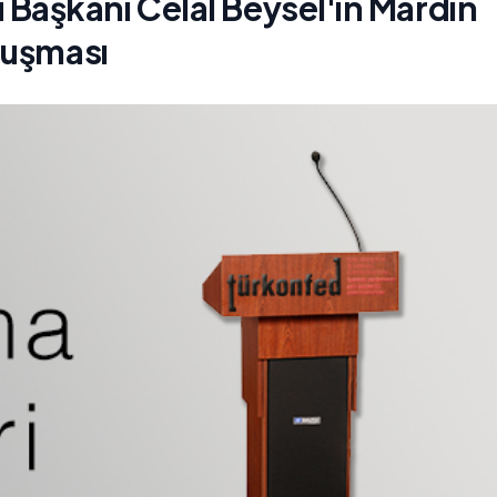
aşkanı Celal Beysel'in Mardin
nuşması