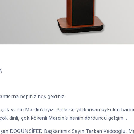
r,
tısı’na hepiniz hoş geldiniz.
çok yönlü Mardin’deyiz. Binlerce yıllık insan öyküleri barın
 çok dinli, çok kökenli Mardin’e benim dördüncü gelişim...
a çalışan DOGÜNSİFED Başkanımız Sayın Tarkan Kadooğlu, M