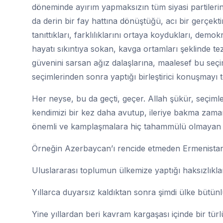
döneminde ayırım yapmaksızın tüm siyasi partilerin 
da derin bir fay hattına dönüştüğü, acı bir gerçekti
tanıttıkları, farklılıklarını ortaya koydukları, dem
hayatı sıkıntıya sokan, kavga ortamları şeklinde tez
güvenini sarsan ağız dalaşlarına, maalesef bu s
seçimlerinden sonra yaptığı birleştirici konuşmay
Her neyse, bu da geçti, geçer. Allah şükür, seçimler
kendimizi bir kez daha avutup, ileriye bakma zam
önemli ve kamplaşmalara hiç tahammülü olmayan 
Örneğin Azerbaycan’ı rencide etmeden Ermenistan 
Uluslararası toplumun ülkemize yaptığı haksızlıkl
Yıllarca duyarsız kaldıktan sonra şimdi ülke büt
Yine yıllardan beri kavram kargaşası içinde bir tü