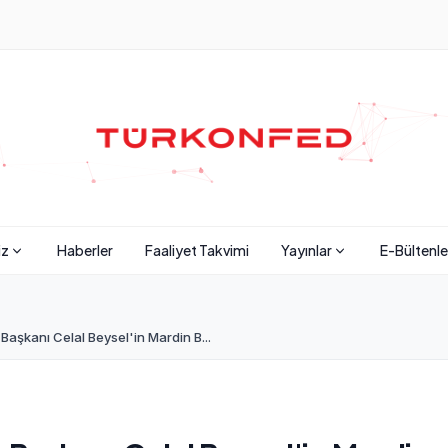
iz
Haberler
Faaliyet Takvimi
Yayınlar
E-Bültenle
şkanı Celal Beysel'in Mardin B...