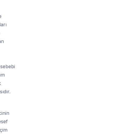
e
arı
ı
an
 sebebi
tüm
k
ıdır.
cinin
esef
eçim