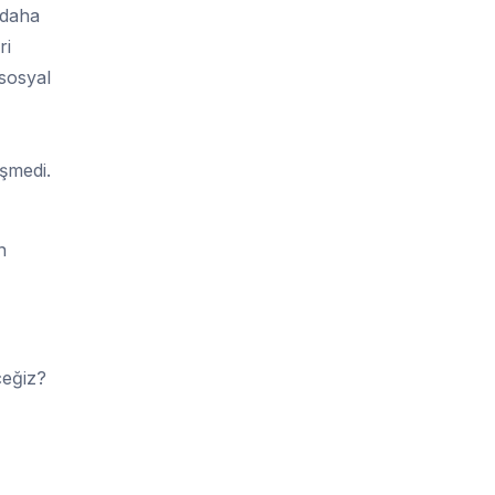
 daha
ri
 sosyal
şmedi.
n
ceğiz?