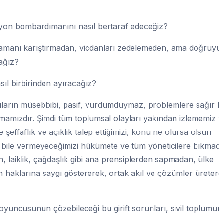
yon bombardımanını nasıl bertaraf edeceğiz?
 samanı karıştırmadan, vicdanları zedelemeden, ama doğruy
ağız?
nasıl birbirinden ayıracağız?
ıntıların müsebbibi, pasif, vurdumduymaz, problemlere sağır 
mamızdır. Şimdi tüm toplumsal olayları yakından izlememiz
şeffaflık ve açıklık talep ettiğimizi, konu ne olursa olsun
z bile vermeyeceğimizi hükümete ve tüm yöneticilere bıkma
laiklik, çağdaşlık gibi ana prensiplerden sapmadan, ülke
haklarına saygı göstererek, ortak akıl ve çözümler üreter
 oyuncusunun çözebileceği bu girift sorunları, sivil toplumu