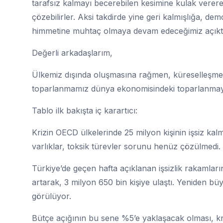
tarafsız kalmayı becerebilen kesimine kulak vererek 
çözebilirler. Aksi takdirde yine geri kalmışlığa, d
himmetine muhtaç olmaya devam edeceğimiz açıktı
Değerli arkadaşlarım,
Ülkemiz dışında oluşmasına rağmen, küreselleşmen
toparlanmamız dünya ekonomisindeki toparlanmaya
Tablo ilk bakışta iç karartıcı:
Krizin OECD ülkelerinde 25 milyon kişinin işsiz kal
varlıklar, toksik türevler sorunu henüz çözülmedi.
Türkiye’de geçen hafta açıklanan işsizlik rakamları
artarak, 3 milyon 650 bin kişiye ulaştı. Yeniden b
görülüyor.
Bütçe açığının bu sene %5’e yaklaşacak olması, kr