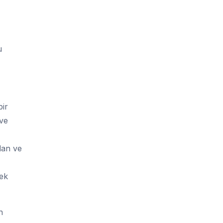
u
bir
 ve
dan ve
ek
n