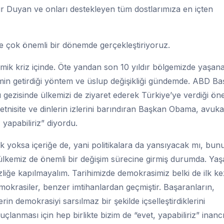
r Duyan ve onları destekleyen tüm dostlarımıza en içten
de çok önemli bir dönemde gerçekleştiriyoruz.
ik kriz içinde. Öte yandan son 10 yıldır bölgemizde yaşan
imin getirdiği yöntem ve üslup değişikliği gündemde. ABD Ba
 gezisinde ülkemizi de ziyaret ederek Türkiye’ye verdiği ön
etnisite ve dinlerin izlerini barındıran Başkan Obama, avukat
, yapabiliriz” diyordu.
yoksa içeriğe de, yani politikalara da yansıyacak mı, bun
ülkemiz de önemli bir değişim sürecine girmiş durumda. Ya
izliğe kapılmayalım. Tarihimizde demokrasimiz belki de ilk k
mokrasiler, benzer imtihanlardan geçmiştir. Başaranların,
rin demokrasiyi sarsılmaz bir şekilde içselleştirdiklerini
lanması için hep birlikte bizim de “evet, yapabiliriz” inanc