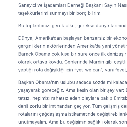
Sanayici ve İşadamları Derneği Başkanı Sayın Nası
teşekkürlerimi sunmayı bir borç bilirim.
Bu toplantımızı gerek ülke, gerekse dünya tarihin
Dünya, Amerika’dan başlayan benzersiz bir ekonom
gerginliklerin aktörlerinden Amerika’da yeni yönet
Barack Obama çok kısa bir süre önce ilk denizaşırı
olarak ortaya koydu. Genlerinde Mardin gibi çeşitli 
yaptığı rota değişikliği için “yes we can”, yani “evet
Başkan Obama’nın üslubu sadece sözde mi kalacak 
yaşayarak göreceğiz. Ama kesin olan bir şey var: 
tatsız, hepimizi rahatsız eden olaylara bakıp ümits
denli zorlu bir imtihandan geçiyor. Tüm gelişmiş de
rotalarını çağdaşlaşma istikametinde değiştirebilenle
unutmayalım. Ama bu değişimin sağlıklı olarak sonuç