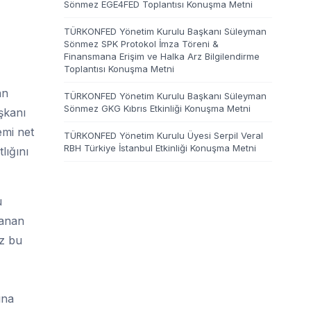
Sönmez EGE4FED Toplantısı Konuşma Metni
TÜRKONFED Yönetim Kurulu Başkanı Süleyman
Sönmez SPK Protokol İmza Töreni &
Finansmana Erişim ve Halka Arz Bilgilendirme
Toplantısı Konuşma Metni
an
TÜRKONFED Yönetim Kurulu Başkanı Süleyman
Sönmez GKG Kıbrıs Etkinliği Konuşma Metni
şkanı
emi net
TÜRKONFED Yönetim Kurulu Üyesi Serpil Veral
RBH Türkiye İstanbul Etkinliği Konuşma Metni
lığını
u
şanan
ez bu
ına