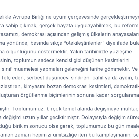
ikle Avrupa Birliği’ne uyum çerçevesinde gerçekleştirmey
ra sahip çıkmak, gerçek hayata uygulayabilmek, bu reforml
yasamızı, demokrasi açısından gelişmiş ülkelerin anayasalar
 yönünde, basında sıkça “ötekileştirilenler” diye ifade bul
ma olgunluğunu göstermektir. Yakın tarihimizle yüzleşme
sinin, toplumun sadece kendisi gibi düşünen kesimlerini
ci sınıf muamelesi yapmaları geleneğini tarihe gömmektir. Ve
 felç eden, serbest düşünceyi sindiren, cahil ya da aydın, 
zleştiren, kimyasını bozan demokrasi kesintileri, demokrati
luşturan örgütlenme biçimlerinin sonuna kadar sorgulanmas
mıştır. Toplumumuz, birçok temel alanda değişmeye muhtaç
eğişimi uzun yıllar geciktirmiştir. Dolayısıyla değişim süre
olduğu birikim sonucu olsa gerek, toplumumuz bu gün maal
Zaman zaman hepimizi ümitsizliğe iten bu kamplaşmanın, s