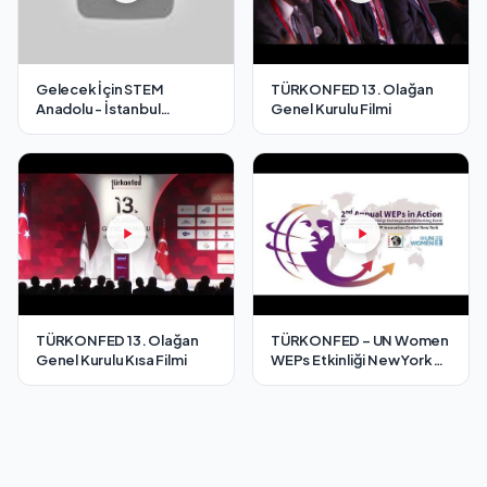
Gelecek İçin STEM
TÜRKONFED 13. Olağan
Anadolu - İstanbul
Genel Kurulu Filmi
Toplantısı
TÜRKONFED 13. Olağan
TÜRKONFED – UN Women
Genel Kurulu Kısa Filmi
WEPs Etkinliği New York
14.03.2018