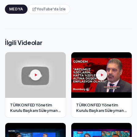
MEDYA
YouTube'da İzle
İlgili Videolar
TÜRKONFED Yönetim
TÜRKONFED Yönetim
Kurulu Başkanı Süleyman
Kurulu Başkanı Süleyman
Sönmez - Cnbc-e / 7
Sönmez - Bloomberg HT /
Aralık 2024
7 Aralık 2024