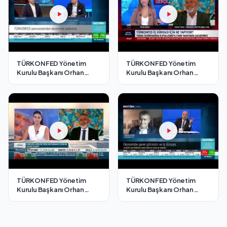
TÜRKONFED Yönetim
TÜRKONFED Yönetim
Kurulu Başkanı Orhan
Kurulu Başkanı Orhan
Turan - EKOTÜRK TV
Turan - Tele1 TV Gerçek
Cesur Adımlar Programı /3
Ekonomi Programı/ 4
Temmuz 2021
Ağustos 2021
TÜRKONFED Yönetim
TÜRKONFED Yönetim
Kurulu Başkanı Orhan
Kurulu Başkanı Orhan
Turan - Bloomberg HT
Turan - EKOTÜRK TV Son
Fokus Programı/ 18
Seans Programı / 19 Nisan
Ağustos 2021
2021