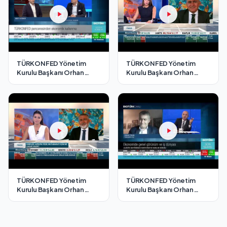
TÜRKONFED Yönetim
TÜRKONFED Yönetim
Kurulu Başkanı Orhan
Kurulu Başkanı Orhan
Turan - EKOTÜRK TV
Turan - Bloomberg HT
Cesur Adımlar Programı /3
Fokus Programı/ 2
Temmuz 2021
Temmuz 2021
TÜRKONFED Yönetim
TÜRKONFED Yönetim
Kurulu Başkanı Orhan
Kurulu Başkanı Orhan
Turan - Bloomberg HT
Turan - EKOTÜRK TV Son
Fokus Programı/ 18
Seans Programı / 19 Nisan
Ağustos 2021
2021