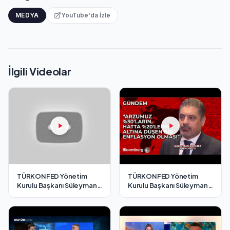
MEDYA
YouTube'da İzle
İlgili Videolar
TÜRKONFED Yönetim
TÜRKONFED Yönetim
Kurulu Başkanı Süleyman
Kurulu Başkanı Süleyman
Sönmez - Cnbc-e / 7
Sönmez - Bloomberg HT /
Aralık 2024
7 Aralık 2024