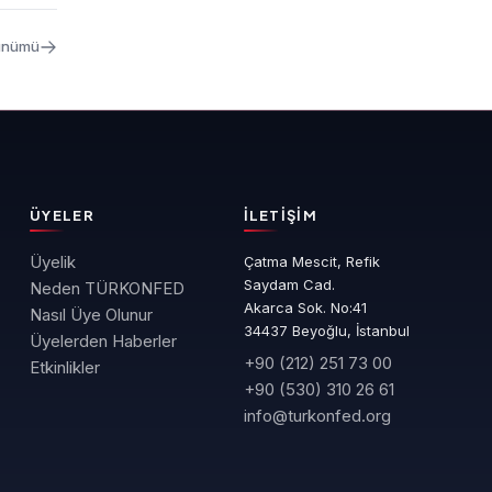
rünümü
ÜYELER
İLETIŞIM
Üyelik
Çatma Mescit, Refik
Saydam Cad.
Neden TÜRKONFED
Akarca Sok. No:41
Nasıl Üye Olunur
34437 Beyoğlu, İstanbul
Üyelerden Haberler
+90 (212) 251 73 00
Etkinlikler
+90 (530) 310 26 61
info@turkonfed.org