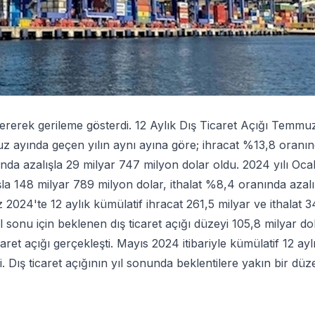
ererek gerileme gösterdi. 12 Aylık Dış Ticaret Açığı Temmu
uz ayında geçen yılın aynı ayına göre; ihracat %13,8 oranı
nında azalışla 29 milyar 747 milyon dolar oldu. 2024 yılı Oca
a 148 milyar 789 milyon dolar, ithalat %8,4 oranında azalı
2024'te 12 aylık kümülatif ihracat 261,5 milyar ve ithalat 3
l sonu için beklenen dış ticaret açığı düzeyi 105,8 milyar do
aret açığı gerçekleşti. Mayıs 2024 itibariyle kümülatif 12 ayl
i. Dış ticaret açığının yıl sonunda beklentilere yakın bir dü