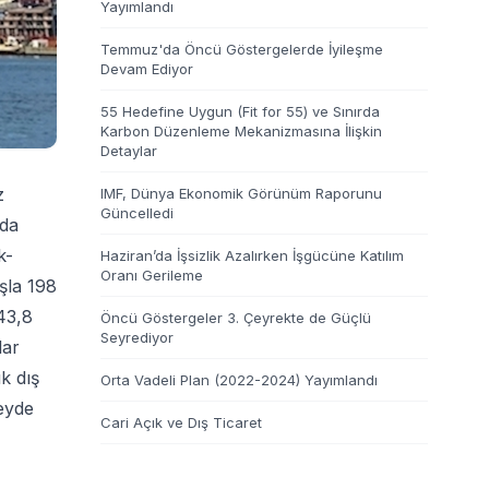
Yayımlandı
Temmuz'da Öncü Göstergelerde İyileşme
Devam Ediyor
55 Hedefine Uygun (Fit for 55) ve Sınırda
Karbon Düzenleme Mekanizmasına İlişkin
Detaylar
z
IMF, Dünya Ekonomik Görünüm Raporunu
Güncelledi
nda
k-
Haziran’da İşsizlik Azalırken İşgücüne Katılım
Oranı Gerileme
şla 198
43,8
Öncü Göstergeler 3. Çeyrekte de Güçlü
Seyrediyor
lar
ık dış
Orta Vadeli Plan (2022-2024) Yayımlandı
zeyde
Cari Açık ve Dış Ticaret