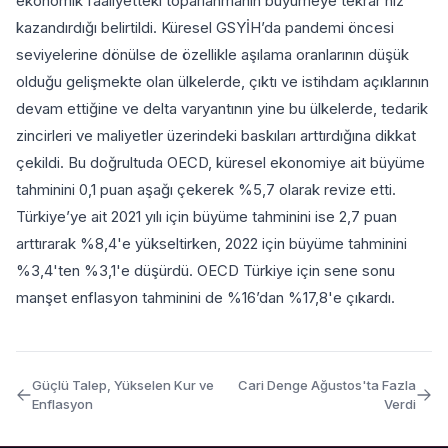
ekonomik faaliyetteki toparlanmanın büyümeye tekrar hız
kazandırdığı belirtildi. Küresel GSYİH’da pandemi öncesi
seviyelerine dönülse de özellikle aşılama oranlarının düşük
olduğu gelişmekte olan ülkelerde, çıktı ve istihdam açıklarının
devam ettiğine ve delta varyantının yine bu ülkelerde, tedarik
zincirleri ve maliyetler üzerindeki baskıları arttırdığına dikkat
çekildi. Bu doğrultuda OECD, küresel ekonomiye ait büyüme
tahminini 0,1 puan aşağı çekerek %5,7 olarak revize etti.
Türkiye’ye ait 2021 yılı için büyüme tahminini ise 2,7 puan
arttırarak %8,4'e yükseltirken, 2022 için büyüme tahminini
%3,4'ten %3,1'e düşürdü. OECD Türkiye için sene sonu
manşet enflasyon tahminini de %16’dan %17,8'e çıkardı.
Güçlü Talep, Yükselen Kur ve
Cari Denge Ağustos'ta Fazla
Enflasyon
Verdi