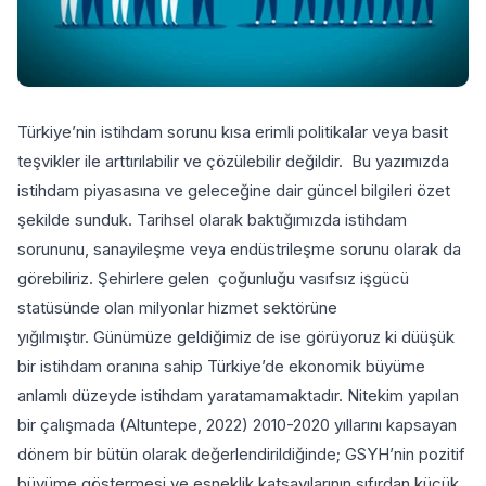
Türkiye’nin istihdam sorunu kısa erimli politikalar veya basit
teşvikler ile arttırılabilir ve çözülebilir değildir. Bu yazımızda
istihdam piyasasına ve geleceğine dair güncel bilgileri özet
şekilde sunduk. Tarihsel olarak baktığımızda istihdam
sorununu, sanayileşme veya endüstrileşme sorunu olarak da
görebiliriz. Şehirlere gelen çoğunluğu vasıfsız işgücü
statüsünde olan milyonlar hizmet sektörüne
yığılmıştır. Günümüze geldiğimiz de ise görüyoruz ki düüşük
bir istihdam oranına sahip Türkiye’de ekonomik büyüme
anlamlı düzeyde istihdam yaratamamaktadır. Nitekim yapılan
bir çalışmada (Altuntepe, 2022) 2010-2020 yıllarını kapsayan
dönem bir bütün olarak değerlendirildiğinde; GSYH’nin pozitif
büyüme göstermesi ve esneklik katsayılarının sıfırdan küçük