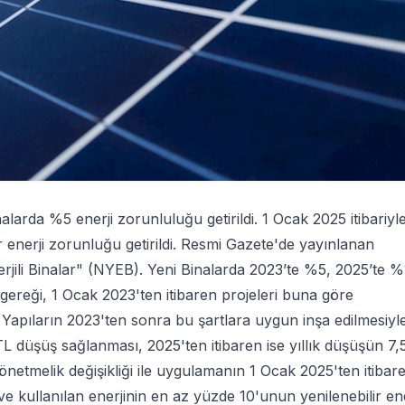
larda %5 enerji zorunluluğu getirildi. 1 Ocak 2025 itibariyl
enerji zorunluğu getirildi. Resmi Gazete'de yayınlanan
erjili Binalar" (NYEB). Yeni Binalarda 2023’te %5, 2025’te 
gereği, 1 Ocak 2023'ten itibaren projeleri buna göre
apıların 2023'ten sonra bu şartlara uygun inşa edilmesiyl
r TL düşüş sağlanması, 2025'ten itibaren ise yıllık düşüşün 7,
netmelik değişikliği ile uygulamanın 1 Ocak 2025'ten itibar
ve kullanılan enerjinin en az yüzde 10'unun yenilenebilir ene