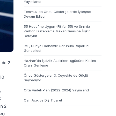
Yayımlandı
Temmuz'da Öncü Göstergelerde İyileşme
Devam Ediyor
55 Hedefine Uygun (Fit for 55) ve Sınırda
Karbon Düzenleme Mekanizmasına İlişkin
Detaylar
IMF, Dünya Ekonomik Görünüm Raporunu
Güncelledi
Haziran’da İşsizlik Azalırken İşgücüne Katılım
e de 2
Oranı Gerileme
Öncü Göstergeler 3. Çeyrekte de Güçlü
%10
Seyrediyor
Orta Vadeli Plan (2022-2024) Yayımlandı
e
5
Cari Açık ve Dış Ticaret
en 2
rji