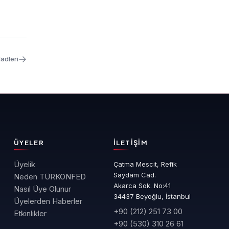
adleri
ÜYELER
İLETIŞIM
Üyelik
Çatma Mescit, Refik
Saydam Cad.
Neden TÜRKONFED
Akarca Sok. No:41
Nasıl Üye Olunur
34437 Beyoğlu, İstanbul
Üyelerden Haberler
+90 (212) 251 73 00
Etkinlikler
+90 (530) 310 26 61