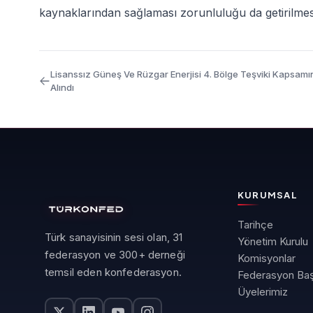
kaynaklarından sağlaması zorunluluğu da getirilmes
Lisanssız Güneş Ve Rüzgar Enerjisi 4. Bölge Teşviki Kapsamı
Alındı
KURUMSAL
Tarihçe
Türk sanayisinin sesi olan, 31
Yönetim Kurulu
federasyon ve 300+ derneği
Komisyonlar
temsil eden konfederasyon.
Federasyon Baş
Üyelerimiz