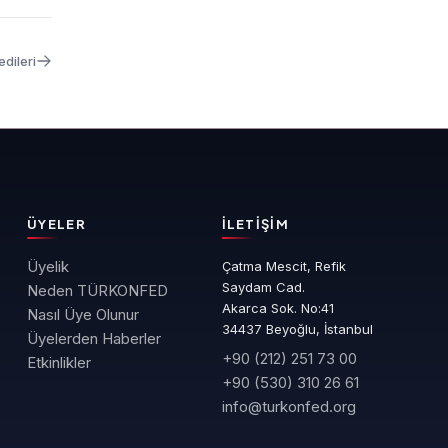
edileri
ÜYELER
İLETIŞIM
Üyelik
Çatma Mescit, Refik
Saydam Cad.
Neden TÜRKONFED
Akarca Sok. No:41
Nasıl Üye Olunur
34437 Beyoğlu, İstanbul
Üyelerden Haberler
+90 (212) 251 73 00
Etkinlikler
+90 (530) 310 26 61
info@turkonfed.org