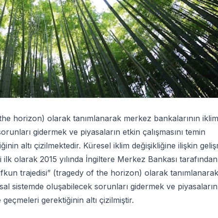
of the horizon) olarak tanımlanarak merkez bankalarının ikli
 sorunları gidermek ve piyasaların etkin çalışmasını temin
n altı çizilmektedir. Küresel iklim değişikliğine ilişkin geli
ikri ilk olarak 2015 yılında İngiltere Merkez Bankası tarafından
“ufkun trajedisi” (tragedy of the horizon) olarak tanımlanara
nsal sistemde oluşabilecek sorunları gidermek ve piyasaların
çmeleri gerektiğinin altı çizilmiştir.