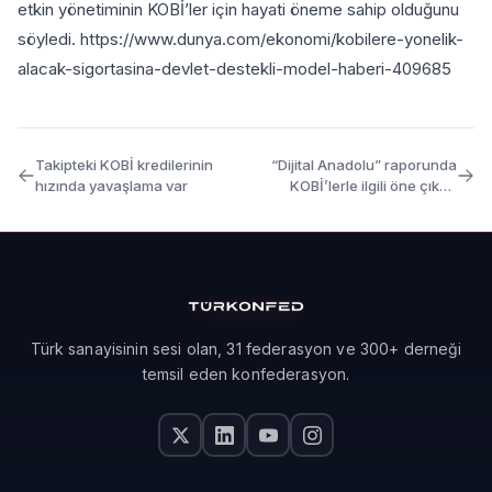
etkin yönetiminin KOBİ’ler için hayati öneme sahip olduğunu
söyledi. https://www.dunya.com/ekonomi/kobilere-yonelik-
alacak-sigortasina-devlet-destekli-model-haberi-409685
Takipteki KOBİ kredilerinin
“Dijital Anadolu” raporunda
hızında yavaşlama var
KOBİ’lerle ilgili öne çıkan
öneriler
Türk sanayisinin sesi olan, 31 federasyon ve 300+ derneği
temsil eden konfederasyon.