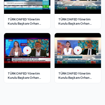
TÜRKONFED Yönetim
TÜRKONFED Yönetim
Kurulu Başkanı Orhan
Kurulu Başkanı Orhan
Turan - EKOTÜRK TV
Turan - Bloomberg HT
Cesur Adımlar Programı /3
Fokus Programı/ 2
Temmuz 2021
Temmuz 2021
TÜRKONFED Yönetim
TÜRKONFED Yönetim
Kurulu Başkanı Orhan
Kurulu Başkanı Orhan
Turan - Tele1 TV Gerçek
Turan - Bloomberg HT
Ekonomi Programı/ 4
Fokus Programı/ 18
Ağustos 2021
Ağustos 2021