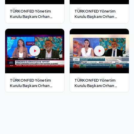
TÜRKONFED Yönetim
TÜRKONFED Yönetim
Kurulu Başkanı Orhan
Kurulu Başkanı Orhan
Turan - EKOTÜRK TV
Turan - Bloomberg HT
Cesur Adımlar Programı /3
Fokus Programı/ 2
Temmuz 2021
Temmuz 2021
TÜRKONFED Yönetim
TÜRKONFED Yönetim
Kurulu Başkanı Orhan
Kurulu Başkanı Orhan
Turan - Tele1 TV Gerçek
Turan - Bloomberg HT
Ekonomi Programı/ 4
Fokus Programı/ 18
Ağustos 2021
Ağustos 2021