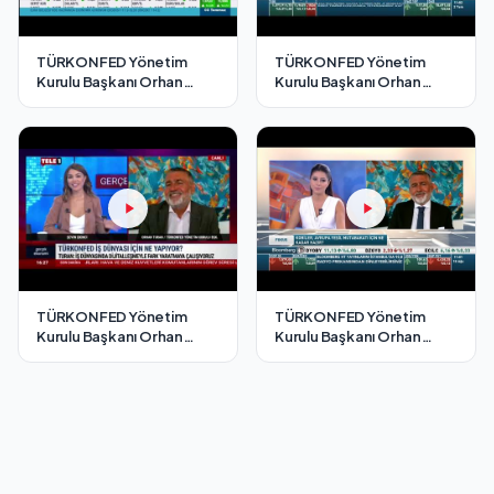
TÜRKONFED Yönetim
TÜRKONFED Yönetim
Kurulu Başkanı Orhan
Kurulu Başkanı Orhan
Turan - EKOTÜRK TV
Turan - Bloomberg HT
Cesur Adımlar Programı /3
Fokus Programı/ 2
Temmuz 2021
Temmuz 2021
TÜRKONFED Yönetim
TÜRKONFED Yönetim
Kurulu Başkanı Orhan
Kurulu Başkanı Orhan
Turan - Tele1 TV Gerçek
Turan - Bloomberg HT
Ekonomi Programı/ 4
Fokus Programı/ 18
Ağustos 2021
Ağustos 2021