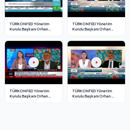
TÜRKONFED Yönetim
TÜRKONFED Yönetim
Kurulu Başkanı Orhan
Kurulu Başkanı Orhan
Turan - EKOTÜRK TV
Turan - Bloomberg HT
Cesur Adımlar Programı /3
Fokus Programı/ 2
Temmuz 2021
Temmuz 2021
TÜRKONFED Yönetim
TÜRKONFED Yönetim
Kurulu Başkanı Orhan
Kurulu Başkanı Orhan
Turan - Tele1 TV Gerçek
Turan - Bloomberg HT
Ekonomi Programı/ 4
Fokus Programı/ 18
Ağustos 2021
Ağustos 2021