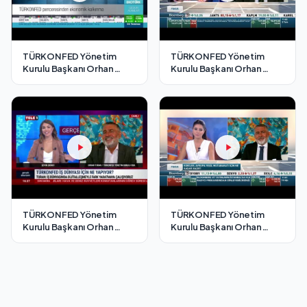
TÜRKONFED Yönetim
TÜRKONFED Yönetim
Kurulu Başkanı Orhan
Kurulu Başkanı Orhan
Turan - EKOTÜRK TV
Turan - Bloomberg HT
Cesur Adımlar Programı /3
Fokus Programı/ 2
Temmuz 2021
Temmuz 2021
TÜRKONFED Yönetim
TÜRKONFED Yönetim
Kurulu Başkanı Orhan
Kurulu Başkanı Orhan
Turan - Tele1 TV Gerçek
Turan - Bloomberg HT
Ekonomi Programı/ 4
Fokus Programı/ 18
Ağustos 2021
Ağustos 2021