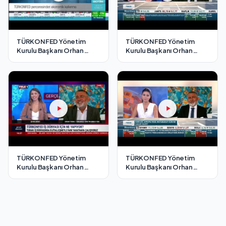
TÜRKONFED Yönetim
TÜRKONFED Yönetim
Kurulu Başkanı Orhan
Kurulu Başkanı Orhan
Turan - EKOTÜRK TV
Turan - Bloomberg HT
Cesur Adımlar Programı /3
Fokus Programı/ 2
Temmuz 2021
Temmuz 2021
TÜRKONFED Yönetim
TÜRKONFED Yönetim
Kurulu Başkanı Orhan
Kurulu Başkanı Orhan
Turan - Tele1 TV Gerçek
Turan - Bloomberg HT
Ekonomi Programı/ 4
Fokus Programı/ 18
Ağustos 2021
Ağustos 2021