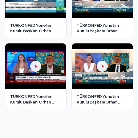
TÜRKONFED Yönetim
TÜRKONFED Yönetim
Kurulu Başkanı Orhan
Kurulu Başkanı Orhan
Turan - EKOTÜRK TV
Turan - Bloomberg HT
Cesur Adımlar Programı /3
Fokus Programı/ 2
Temmuz 2021
Temmuz 2021
TÜRKONFED Yönetim
TÜRKONFED Yönetim
Kurulu Başkanı Orhan
Kurulu Başkanı Orhan
Turan - Tele1 TV Gerçek
Turan - Bloomberg HT
Ekonomi Programı/ 4
Fokus Programı/ 18
Ağustos 2021
Ağustos 2021