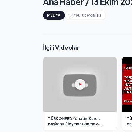
Ana Haber / 13 Ekim 2
MEDYA
YouTube'da İzle
İlgili Videolar
TÜRKONFED Yönetim Kurulu
TÜ
Başkanı Süleyman Sönmez -
Ba
Cnbc-e / 7 Aralık 2024
Bl