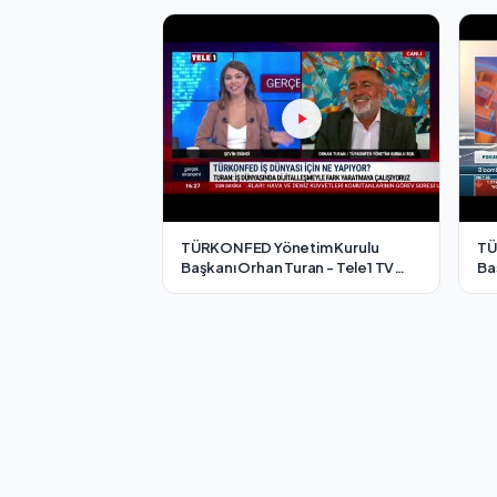
TÜRKONFED Yönetim Kurulu
TÜ
Başkanı Orhan Turan - Tele1 TV
Ba
Gerçek Ekonomi Programı/ 4
HT
Ağustos 2021
20