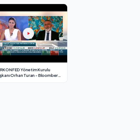
Temmuz 2021
RKONFED Yönetim Kurulu
şkanı Orhan Turan - Bloomberg
 Fokus Programı/ 18 Ağustos
21