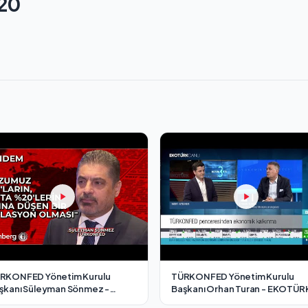
020
RKONFED Yönetim Kurulu
TÜRKONFED Yönetim Kurulu
şkanı Süleyman Sönmez -
Başkanı Orhan Turan - EKOTÜR
oomberg HT / 7 Aralık 2024
TV Cesur Adımlar Programı /3