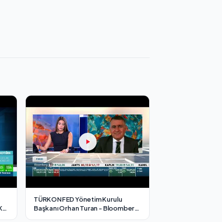
TÜRKONFED Yönetim Kurulu
K
Başkanı Orhan Turan - Bloomberg
HT Fokus Programı/ 2 Temmuz