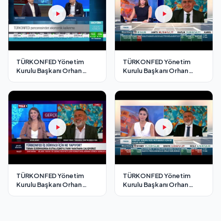
TÜRKONFED Yönetim
TÜRKONFED Yönetim
Kurulu Başkanı Orhan
Kurulu Başkanı Orhan
Turan - EKOTÜRK TV
Turan - Bloomberg HT
Cesur Adımlar Programı /3
Fokus Programı/ 2
Temmuz 2021
Temmuz 2021
TÜRKONFED Yönetim
TÜRKONFED Yönetim
Kurulu Başkanı Orhan
Kurulu Başkanı Orhan
Turan - Tele1 TV Gerçek
Turan - Bloomberg HT
Ekonomi Programı/ 4
Fokus Programı/ 18
Ağustos 2021
Ağustos 2021