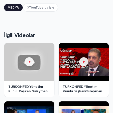
MEDYA
YouTube'da İzle
İlgili Videolar
TÜRKONFED Yönetim
TÜRKONFED Yönetim
Kurulu Başkanı Süleyman
Kurulu Başkanı Süleyman
Sönmez - Cnbc-e / 7
Sönmez - Bloomberg HT /
Aralık 2024
7 Aralık 2024